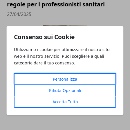
regole per i professionisti sanitari
27/04/2025
Consenso sui Cookie
Utilizziamo i cookie per ottimizzare il nostro sito
web e il nostro servizio. Puoi scegliere a quali
categorie dare il tuo consenso.
Sbocchi lavorativi internazionali: le
Personalizza
destinazioni più gettonate per fare
Rifiuta Opzionali
carriera all’estero
Accetta Tutto
12/11/2024