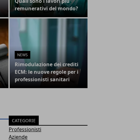
i
Quali sono i lavori più
remunerativi del mondo?
NEWS
Rimodulazione dei crediti
ECM: le nuove regole per i
professionisti sanitari
CATEGORIE
Professionisti
Aziende