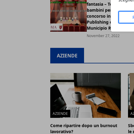
fantasia – Testi teatrali
bambini per i bambini”, 
concorso indetto da A
Publishing con il patro
Municipio Roma XI
November 27, 2022
AZIENDE
AZIENDE
A
Come ripartire dopo un burnout
Sbo
lavorativo?
le