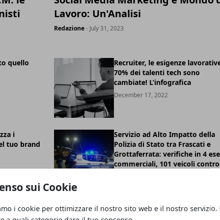
nisti
Lavoro: Un'Analisi
Redazione
- July 31, 2023
to quello
Recruiter, le esigenze lavorativ
70% dei talenti tech sono
cambiate! L’infografica
December 17, 2022
zza i
Servizio ad Alto Impatto della
el tuo brand
Polizia di Stato tra Frascati e
Grottaferrata: verifiche in 4 ese
commerciali, 101 veicoli control
e 3 contestazioni al codice dell
strada
enso sui Cookie
November 27, 2022
amo i cookie per ottimizzare il nostro sito web e il nostro servizio.
 scena… la
Regione Lazio: appuntamenti d
re a quali categorie dare il tuo consenso.