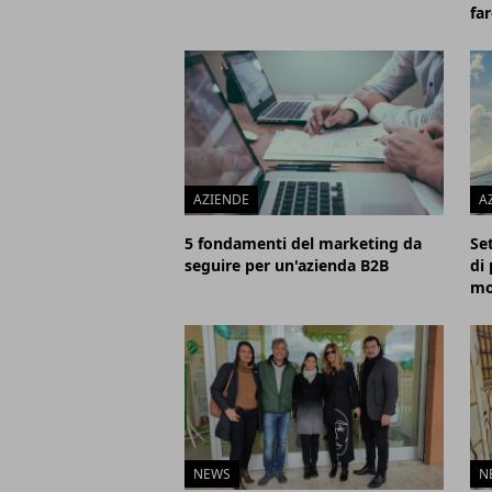
far
AZIENDE
A
5 fondamenti del marketing da
Se
seguire per un'azienda B2B
di 
mo
NEWS
N