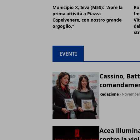
Municipio X, Ieva (M5S): "Apre la
Ro
prima attività a Piazza
Im
Capelvenere, con nostro grande
Vi
orgoglio."
de
str
EVENTI
Cassino, Batt
comandament
Redazione
- November
Acea illumin
contro la vio