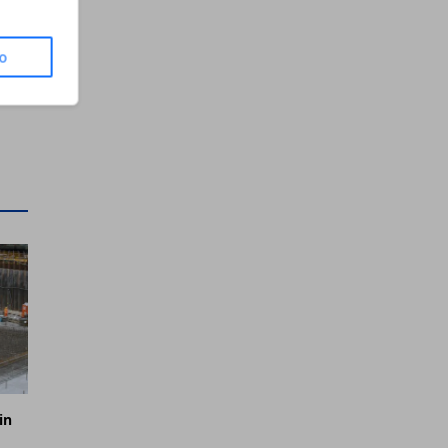
to
in