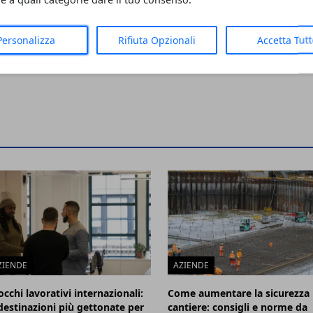
 scritti dai
lunedì 28 novembre
al via il
November 27, 2022
G Book
Personalizza
Rifiuta Opzionali
Accetta Tut
cinio del
ZIENDE
AZIENDE
cchi lavorativi internazionali:
Come aumentare la sicurezza 
 destinazioni più gettonate per
cantiere: consigli e norme da