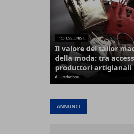
PROFESSIONISTI
Il valore del tailor ma
della moda: tra accesso
produttori artigianali 
di
- Redazione
ANNUNCI