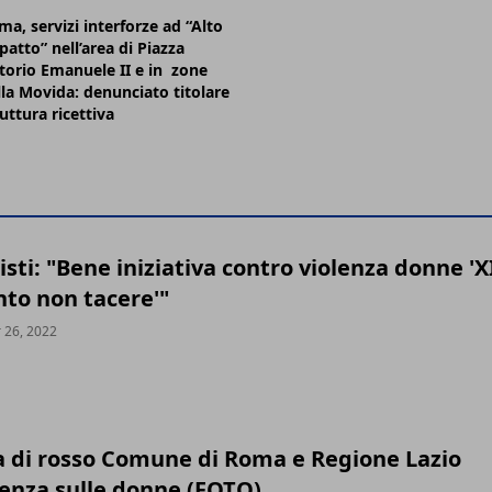
ma, servizi interforze ad “Alto
patto” nell’area di Piazza
ttorio Emanuele II e in zone
lla Movida: denunciato titolare
uttura ricettiva
isti: "Bene iniziativa contro violenza donne 'X
o non tacere'"
 26, 2022
a di rosso Comune di Roma e Regione Lazio
lenza sulle donne (FOTO)