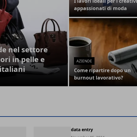
I lavori ideali per i creativ
appassionati di moda
de nel settore
ri in pelle e
AZIENDE
italiani
Come ripartire dopo un
burnout lavorativo?
data entry