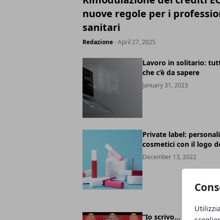
nuove regole per i professio
sanitari
Redazione
- April 27, 2025
Lavoro in solitario: tut
che c’è da sapere
January 31, 2023
Private label: personali
cosmetici con il logo d
December 13, 2022
Cons
Utilizzi
“Io scrivo… tu metti in
sceglie