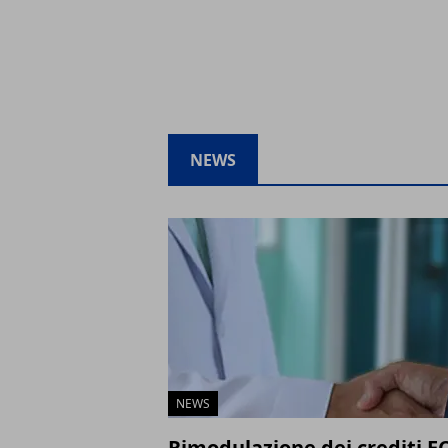
NEWS
NEWS
Rimodulazione dei crediti E