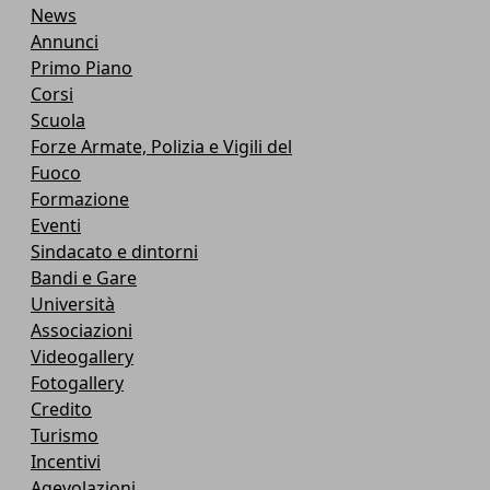
News
Annunci
Primo Piano
Corsi
Scuola
Forze Armate, Polizia e Vigili del
Fuoco
Formazione
Eventi
Sindacato e dintorni
Bandi e Gare
Università
Associazioni
Videogallery
Fotogallery
Credito
Turismo
Incentivi
Agevolazioni