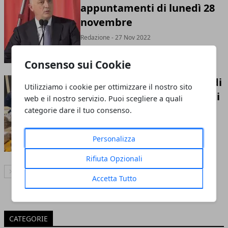
appuntamenti di lunedì 28
novembre
Redazione - 27 Nov 2022
Consenso sui Cookie
Roma, trovati in possesso di
Utilizziamo i cookie per ottimizzare il nostro sito
229 kg. di hashish: arrestati
web e il nostro servizio. Puoi scegliere a quali
due cittadini magrebini
categorie dare il tuo consenso.
dalla Polizia di Stato
Personalizza
Redazione - 27 Nov 2022
Rifiuta Opzionali
' . __('Next post', '365network') . '
Accetta Tutto
CATEGORIE