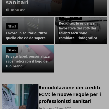
sanitari
di
- Redazione
PRIMO PIANO
Recruiter, le esigenze
NEWS
lavorative del 70% dei
Lavoro in solitario: tutto
talenti tech sono
quello che c’è da sapere
cambiate! L’infografica
NEWS
Private label: personalizza
i cosmetici con il logo del
tuo brand
Rimodulazione dei crediti
ECM: le nuove regole per i
professionisti sanitari
Redazione - 27 Apr 2025