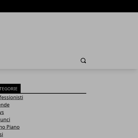
Cerca
TEGORIE
fessionisti
ende
ws
unci
mo Piano
si