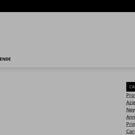
IENDE
CA
Pro
Azi
Ne
Ann
Pri
Cor