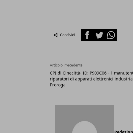
Facebook
Twitter
Whatsapp
Condividi
Articolo Precedente
CPI di Cinecittà- ID: P909C06 - 1 manutent
riparatori di apparati elettronici industria
Proroga
Redazio