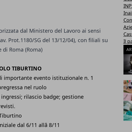
INP
Inai
Con
Azi
izzata dal Ministero del Lavoro ai sensi
Cas
av. Prot.1180/SG del 13/12/04), con filiali su
Il p
ale di Roma (Roma)
AR
POLO TIBURTINO
i importante evento istituzionale n. 1
regressa nel ruolo
a ingressi; rilascio badge; gestione
evisti.
Tiburtino
iale dal 6/11 allâ 8/11