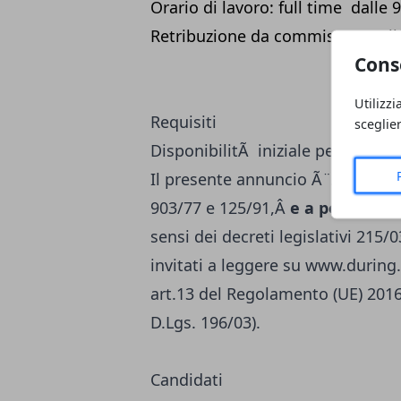
Orario di lavoro: full time dalle 9
Retribuzione da commisurare allâ
Cons
Utilizzi
Requisiti
sceglie
DisponibilitÃ iniziale per le gior
Il presente annuncio Ã¨Â
rivolto
903/77 e 125/91,Â
e a persone di
sensi dei decreti legislativi 215
invitati a leggere su
www.during.
art.13 del Regolamento (UE) 2016
D.Lgs. 196/03).
Candidati