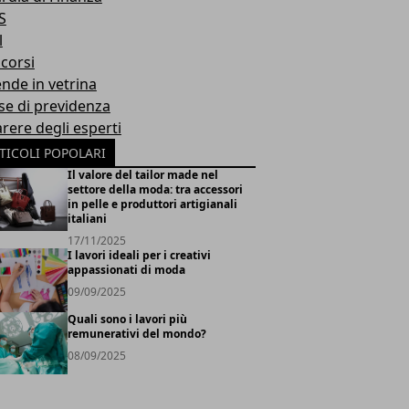
S
l
corsi
ende in vetrina
se di previdenza
arere degli esperti
TICOLI POPOLARI
Il valore del tailor made nel
settore della moda: tra accessori
in pelle e produttori artigianali
italiani
17/11/2025
I lavori ideali per i creativi
appassionati di moda
09/09/2025
Quali sono i lavori più
remunerativi del mondo?
08/09/2025