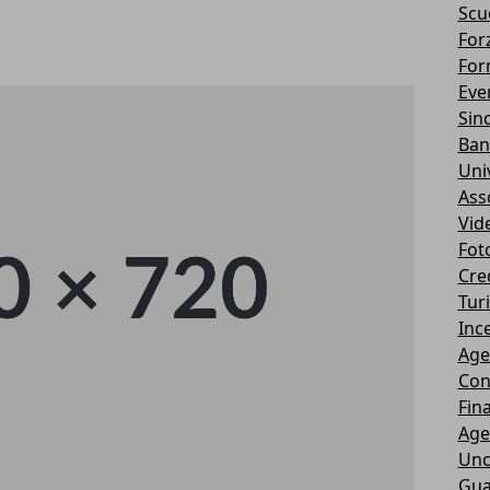
Scu
Forz
For
Eve
Sin
Ban
Uni
Ass
Vid
Fot
Cre
Tur
Ince
Age
Con
Fin
Age
Unc
Gua