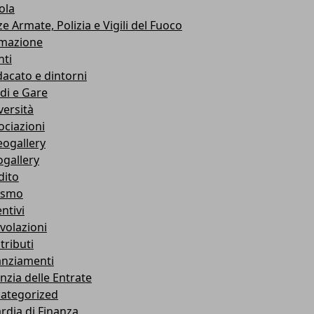
ola
e Armate, Polizia e Vigili del Fuoco
mazione
nti
dacato e dintorni
di e Gare
versità
ociazioni
eogallery
ogallery
dito
ismo
ntivi
volazioni
tributi
anziamenti
nzia delle Entrate
ategorized
rdia di Finanza