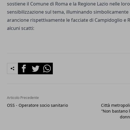
sostiene il Comune di Roma e la Regione Lazio nelle loro 
sensibilizzazione sul tema, illuminando simbolicamente 
arancione rispettivamente le facciate di Campidoglio e 
alcuni scatti:
Facebook
Twitter
Whatsapp
Articolo Precedente
OSS - Operatore socio sanitario
Città metropol
“Non bastano le
donne