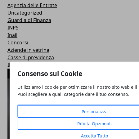
Agenzia delle Entrate
Uncategorized
Guardia di Finanza
INPS
Inail
Concorsi
Aziende in vetrina
Casse di previdenza
Il parere degli esperti
Consenso sui Cookie
ARTICOLI POPOLARI
Utilizziamo i cookie per ottimizzare il nostro sito web e il
Puoi scegliere a quali categorie dare il tuo consenso.
Personalizza
Rifiuta Opzionali
Accetta Tutto