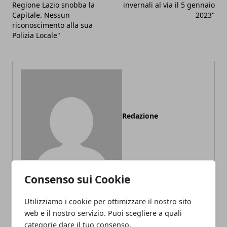
Regione Lazio snobba la
invernali al via il 5 gennaio
Capitale. Nessun
2023"
riconoscimento alla sua
Polizia Locale"
Redazione
Consenso sui Cookie
Utilizziamo i cookie per ottimizzare il nostro sito
ARTICOLI CORRELATI
web e il nostro servizio. Puoi scegliere a quali
categorie dare il tuo consenso.