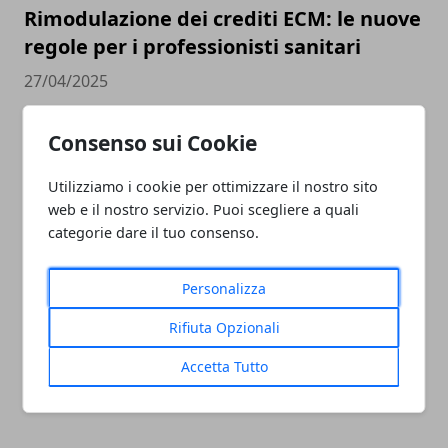
Rimodulazione dei crediti ECM: le nuove
regole per i professionisti sanitari
27/04/2025
Consenso sui Cookie
Utilizziamo i cookie per ottimizzare il nostro sito
web e il nostro servizio. Puoi scegliere a quali
categorie dare il tuo consenso.
Personalizza
Sbocchi lavorativi internazionali: le
destinazioni più gettonate per fare
Rifiuta Opzionali
carriera all’estero
Accetta Tutto
12/11/2024