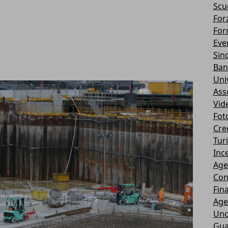
Scu
Forz
For
Eve
Sin
Ban
Uni
Ass
Vid
Fot
Cre
Tur
Ince
Age
Con
Fin
Age
Unc
Gua