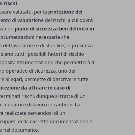
 rischi
sere valutato, per la
protezione del
nto di valutazione dei rischi, a cui dovrà
sso un
piano di sicurezza ben definito in
 documentazioni necessarie che
à del lavoratore e di stabilire, in presenza
ano tutti i possibili fattori di rischio
l'apposita strumentazione che permetterà di
ano operativo di sicurezza, uno dei
 allegati, permette di descrivere tutte
tezione da attuare in caso di
erminati rischi, dunque si tratta di un
un datore di lavoro in cantiere. La
 va realizzata servendosi di un
ccuparsi della corretta documentazione e
to nel documento.