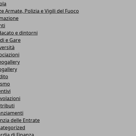
ola
e Armate, Polizia e Vigili del Fuoco
mazione
nti
dacato e dintorni
di e Gare
versità
ociazioni
eogallery
ogallery
dito
ismo
ntivi
volazioni
tributi
anziamenti
nzia delle Entrate
ategorized
rdia di Finanza