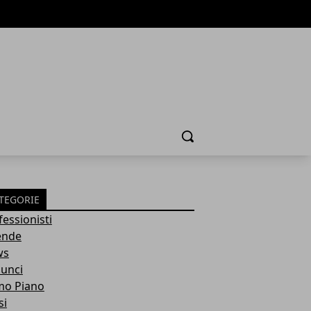
Cerca
TEGORIE
fessionisti
ende
ws
unci
mo Piano
si