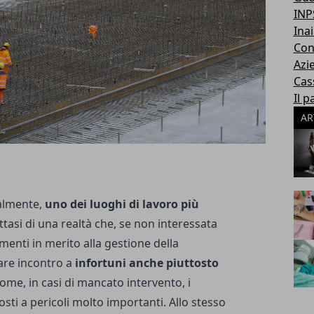
INP
Inai
Con
Azi
Cas
Il p
AR
almente,
uno dei luoghi di lavoro più
attasi di una realtà che, se non interessata
nti in merito alla gestione della
are incontro a
infortuni anche piuttosto
ome, in casi di mancato intervento, i
sti a pericoli molto importanti. Allo stesso