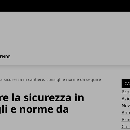
IENDE
 sicurezza in cantiere: consigli e norme da seguire
CA
Pro
 la sicurezza in
Azi
gli e norme da
Ne
Ann
Pri
Cor