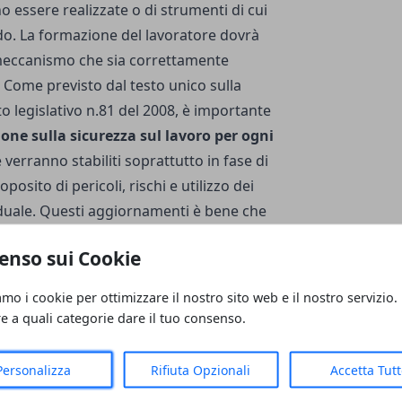
 essere realizzate o di strumenti di cui
do. La formazione del lavoratore dovrà
meccanismo che sia correttamente
i. Come previsto dal testo unico sulla
o legislativo n.81 del 2008, è importante
ione sulla sicurezza sul lavoro per ogni
erranno stabiliti soprattutto in fase di
osito di pericoli, rischi e utilizzo dei
viduale. Questi aggiornamenti è bene che
scaglione iniziale da completare prima di
enso sui Cookie
 aggiornamento successive che riguardino
 tecnologie o diversi sistemi di lavoro.
amo i cookie per ottimizzare il nostro sito web e il nostro servizio.
otezione individuale (DPI)
re a quali categorie dare il tuo consenso.
sitivi di protezione individuale
ela del lavoratore
e della sua sicurezza
Personalizza
Rifiuta Opzionali
Accetta Tut
ere i dispositivi di protezione individuale