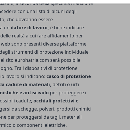
ssimi, a seconda della specifica mansione
ocedere con una lista di alcuni degli
nto, che dovranno essere
da un
datore di lavoro,
è bene indicare
elle realtà a cui fare affidamento per
 Nel web sono presenti diverse piattaforme
egli strumenti di protezione individuale
el sito eurohatria.com
sarà possibile
sogno. Tra i dispositivi di protezione
rio lavoro si indicano:
casco di protezione
 da cadute di materiali,
detriti o urti
nistiche e antiscivolo
per proteggere i
ossibili cadute;
occhiali protettivi e
ersi da schegge, polveri, prodotti chimici
ione per proteggersi da tagli, materiali
ermico o componenti elettriche.