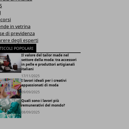
S
l
corsi
ende in vetrina
se di previdenza
arere degli esperti
TICOLI POPOLARI
Il valore del tailor made nel
settore della moda: tra accessori
in pelle e produttori artigianali
italiani
17/11/2025
I lavori ideali per i creativi
appassionati di moda
09/09/2025
Quali sono i lavori più
remunerativi del mondo?
08/09/2025