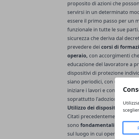
proposito di azioni che possono
servirsi in un determinato mo
essere il primo passo per un 
funzionale in tutte le sue part
sicurezza che deriva dal decret
prevedere dei
corsi di formaz
operaio,
con accorgimenti che v
educazione del lavoratore a prop
dispositivi di protezione indi
siano periodici, con un primo 
Cons
iniziare i lavori e con fasi di
soprattutto l'adozione di nuove
Utilizzi
Utilizzo dei dispositivi di pr
sceglie
Citati precedentemente, i dispo
sono
fondamentali per la tut
sul luogo in cui opera. In canti