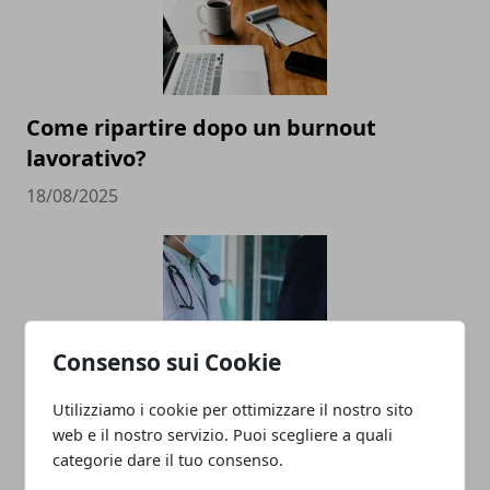
Come ripartire dopo un burnout
lavorativo?
18/08/2025
Consenso sui Cookie
Utilizziamo i cookie per ottimizzare il nostro sito
Rimodulazione dei crediti ECM: le nuove
web e il nostro servizio. Puoi scegliere a quali
regole per i professionisti sanitari
categorie dare il tuo consenso.