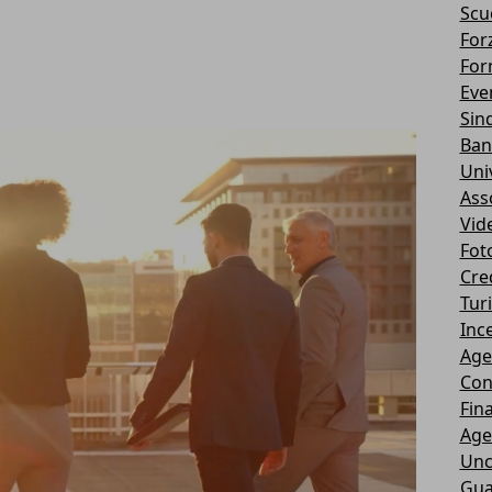
Scu
Forz
For
Eve
Sin
Ban
Uni
Ass
Vid
Fot
Cre
Tur
Ince
Age
Con
Fin
Age
Unc
Gua