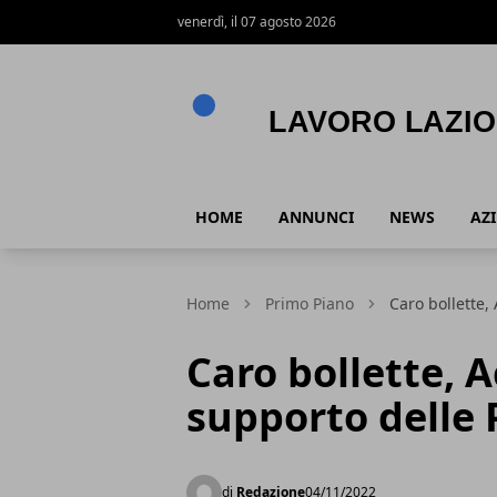
venerdì, il 07 agosto 2026
Lavoro Lazio
HOME
ANNUNCI
NEWS
AZ
Home
Primo Piano
Caro bollette,
Caro bollette, 
supporto delle 
di
Redazione
04/11/2022