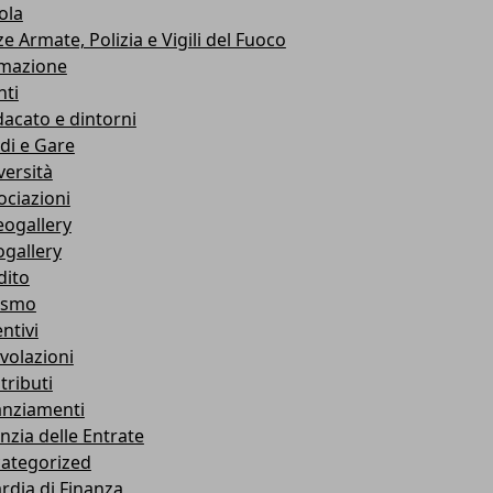
ola
e Armate, Polizia e Vigili del Fuoco
mazione
nti
dacato e dintorni
di e Gare
versità
ociazioni
eogallery
ogallery
dito
ismo
ntivi
volazioni
tributi
anziamenti
nzia delle Entrate
ategorized
rdia di Finanza