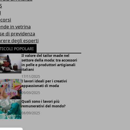
S
l
corsi
ende in vetrina
se di previdenza
arere degli esperti
TICOLI POPOLARI
Il valore del tailor made nel
settore della moda: tra accessori
in pelle e produttori artigianali
italiani
17/11/2025
I lavori ideali per i creativi
appassionati di moda
09/09/2025
Quali sono i lavori più
remunerativi del mondo?
08/09/2025