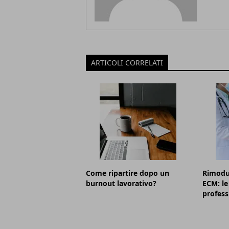
ARTICOLI CORRELATI
Come ripartire dopo un
Rimodul
burnout lavorativo?
ECM: le
professi