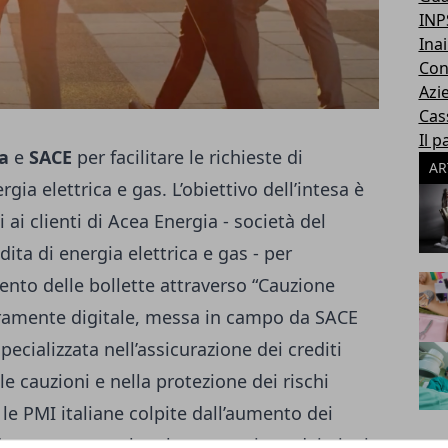
INP
Inai
Con
Azi
Cas
Il p
ia
e
SACE
per facilitare le richieste di
AR
rgia elettrica e gas. L’obiettivo dell’intesa è
 ai clienti di Acea Energia - società del
ta di energia elettrica e gas - per
ento delle bollette attraverso “Cauzione
eramente digitale, messa in campo da SACE
ecializzata nell’assicurazione dei crediti
e cauzioni e nella protezione dei rischi
 le PMI italiane colpite dall’aumento dei
deato per agevolare la concessione dei piani