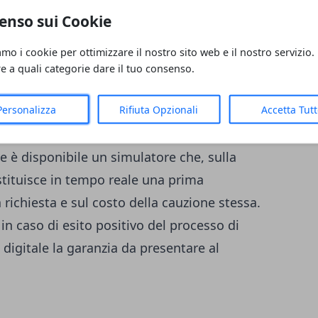
enso sui Cookie
elativi ai consumi di energia elettrica e gas
nte alle aziende di offrire una garanzia di
amo i cookie per ottimizzare il nostro sito web e il nostro servizio.
ne, rilasciata solo dopo la valutazione del
re a quali categorie dare il tuo consenso.
i alle fatture dilazionate. Le PMI, dopo aver
Personalizza
Rifiuta Opzionali
Accetta Tut
i rateizzazione di una o più fatture per i
 fornitore, potranno richiedere la cauzione
ve è disponibile un simulatore che, sulla
estituisce in tempo reale una prima
a richiesta e sul costo della cauzione stessa.
 in caso di esito positivo del processo di
digitale la garanzia da presentare al