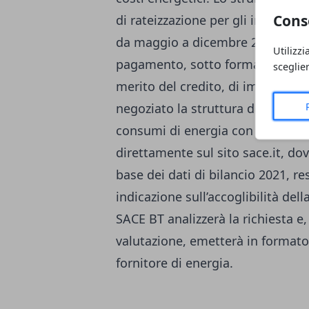
Cons
di rateizzazione per gli importi r
da maggio a dicembre 2022, conse
Utilizzi
pagamento, sotto forma di cauzio
sceglie
merito del credito, di importo par
negoziato la struttura del piano d
consumi di energia con il proprio
direttamente sul sito sace.it, do
base dei dati di bilancio 2021, r
indicazione sull’accoglibilità dell
SACE BT analizzerà la richiesta e,
valutazione, emetterà in formato 
fornitore di energia.