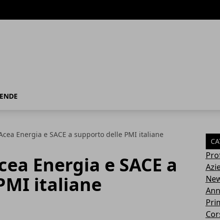
IENDE
 Acea Energia e SACE a supporto delle PMI italiane
CA
Pro
Acea Energia e SACE a
Azi
PMI italiane
Ne
Ann
Pri
Cor