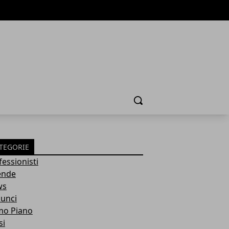
Cerca
TEGORIE
fessionisti
ende
ws
unci
mo Piano
si