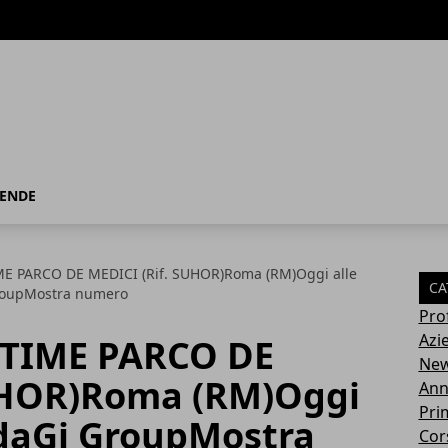
IENDE
E PARCO DE MEDICI (Rif. SUHOR)Roma (RM)Oggi alle
CA
roupMostra numero
Pro
Azi
TIME PARCO DE
Ne
UHOR)Roma (RM)Oggi
Ann
Pri
ndaGi GroupMostra
Cor