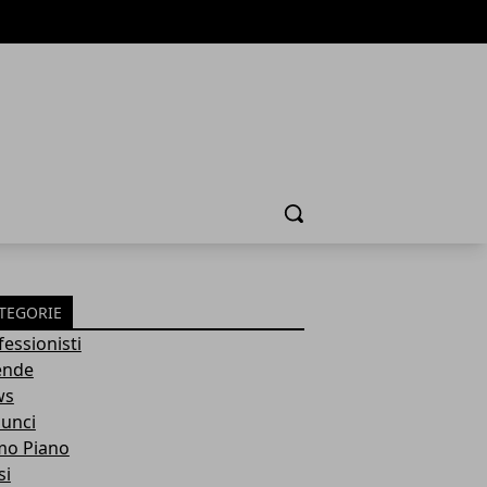
Cerca
TEGORIE
fessionisti
ende
ws
unci
mo Piano
si