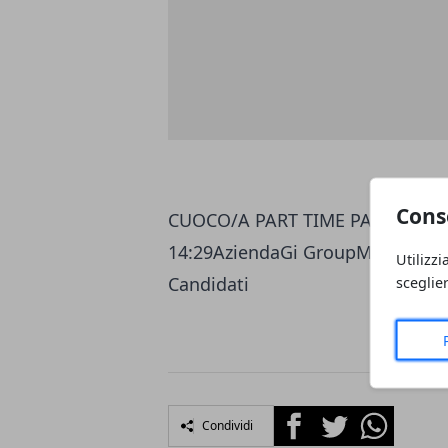
Cons
CUOCO/A PART TIME PARCO DE ME
14:29AziendaGi GroupMostra n
Utilizzi
sceglie
Candidati
Facebook
Twitter
Whatsapp
Condividi