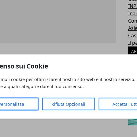
INP
Inai
Con
Azi
Cas
Il p
AR
enso sui Cookie
DICI (Rif. SUHOR)Roma (RM)Oggi alle
umero
amo i cookie per ottimizzare il nostro sito web e il nostro servizio.
re a quali categorie dare il tuo consenso.
Personalizza
Rifiuta Opzionali
Accetta Tut