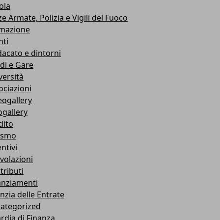
ola
e Armate, Polizia e Vigili del Fuoco
mazione
nti
dacato e dintorni
di e Gare
versità
ociazioni
eogallery
ogallery
dito
ismo
ntivi
volazioni
tributi
anziamenti
nzia delle Entrate
ategorized
rdia di Finanza