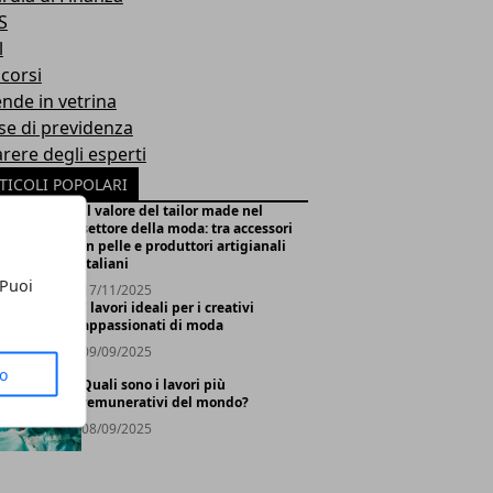
S
l
corsi
ende in vetrina
se di previdenza
arere degli esperti
TICOLI POPOLARI
Il valore del tailor made nel
settore della moda: tra accessori
in pelle e produttori artigianali
italiani
 Puoi
17/11/2025
I lavori ideali per i creativi
appassionati di moda
09/09/2025
to
Quali sono i lavori più
remunerativi del mondo?
08/09/2025