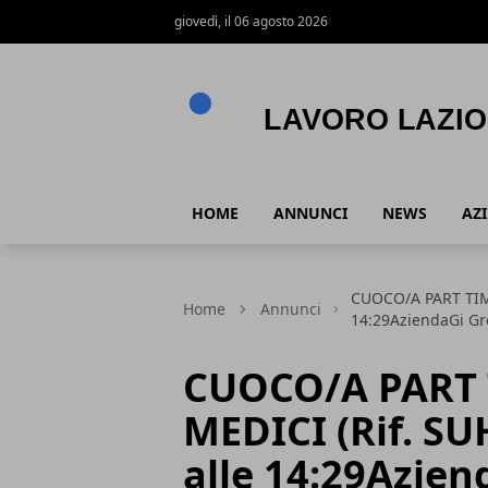
giovedì, il 06 agosto 2026
Lavoro Lazio
HOME
ANNUNCI
NEWS
AZ
CUOCO/A PART TIM
Home
Annunci
14:29AziendaGi G
CUOCO/A PART 
MEDICI (Rif. S
alle 14:29Azie