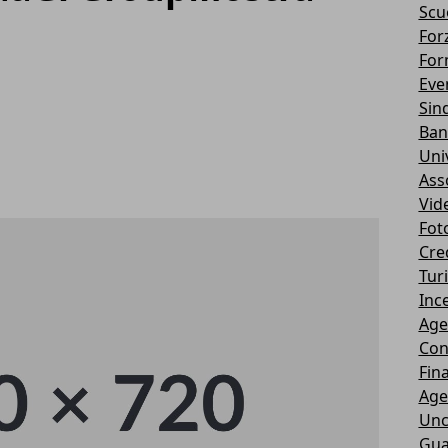
Scu
Forz
For
Eve
Sin
Ban
Uni
Ass
Vid
Fot
Cre
Tur
Ince
Age
Con
Fin
Age
Unc
Gua