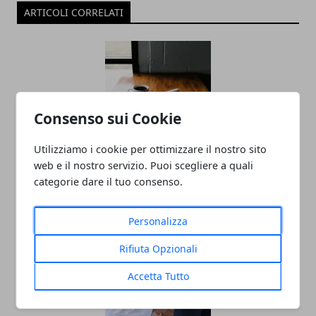
ARTICOLI CORRELATI
Consenso sui Cookie
Utilizziamo i cookie per ottimizzare il nostro sito
Come ripartire dopo un burnout
web e il nostro servizio. Puoi scegliere a quali
categorie dare il tuo consenso.
lavorativo?
18/08/2025
Personalizza
Rifiuta Opzionali
Accetta Tutto