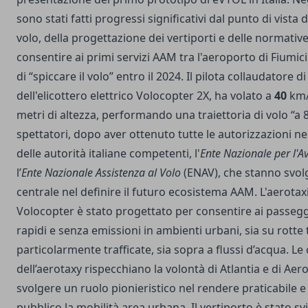
sono stati fatti progressi significativi dal punto di vista 
volo, della progettazione dei vertiporti e delle normativ
consentire ai primi servizi AAM tra l'aeroporto di Fiumici
di “spiccare il volo” entro il 2024. Il pilota collaudatore 
dell'elicottero elettrico Volocopter 2X, ha volato a
40
km
metri di altezza, performando una traiettoria di volo “a 8
spettatori, dopo aver ottenuto tutte le autorizzazioni n
delle autorità italiane competenti, l'
Ente Nazionale per l'Av
l’
Ente Nazionale Assistenza al Volo
(ENAV), che stanno svo
centrale nel definire il futuro ecosistema AAM. L'aerotaxi
Volocopter è stato progettato per consentire ai passegge
rapidi e senza emissioni in ambienti urbani, sia su rotte 
particolarmente trafficate, sia sopra a flussi d’acqua. Le 
dell’aerotaxy rispecchiano la volontà di Atlantia e di Aer
svolgere un ruolo pionieristico nel rendere praticabile e 
pubblico la mobilità area urbana. Il vertiporto è stato sv