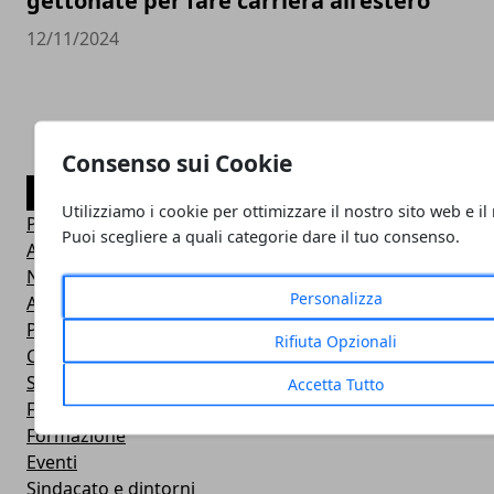
gettonate per fare carriera all’estero
12/11/2024
Consenso sui Cookie
CATEGORIE
Utilizziamo i cookie per ottimizzare il nostro sito web e il
Professionisti
Puoi scegliere a quali categorie dare il tuo consenso.
Aziende
News
Personalizza
Annunci
Primo Piano
Rifiuta Opzionali
Corsi
Scuola
Accetta Tutto
Forze Armate, Polizia e Vigili del Fuoco
Formazione
Eventi
Sindacato e dintorni