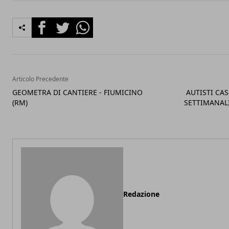
Facebook
Twitter
Whatsapp
Articolo Precedente
GEOMETRA DI CANTIERE - FIUMICINO
AUTISTI CA
(RM)
SETTIMANALI
Redazione