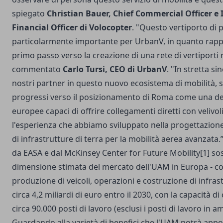
spiegato
Christian Bauer, Chief Commercial Officer e 
Financial Officer di Volocopter
. "Questo vertiporto di 
particolarmente importante per UrbanV, in quanto rapp
primo passo verso la creazione di una rete di vertiporti 
commentato
Carlo Tursi, CEO di UrbanV
. "In stretta sin
nostri partner in questo nuovo ecosistema di mobilità,
progressi verso il posizionamento di Roma come una del
europee capaci di offrire collegamenti diretti con velivoli
l'esperienza che abbiamo sviluppato nella progettazione
di infrastrutture di terra per la mobilità aerea avanzata.”
da EASA e dal McKinsey Center for Future Mobility
[1]
sos
dimensione stimata del mercato dell'UAM in Europa - c
produzione di veicoli, operazioni e costruzione di infrast
circa 4,2 miliardi di euro entro il 2030, con la capacità d
circa 90.000 posti di lavoro (esclusi i posti di lavoro in 
Guardando alla varietà di benefici che l'UAM potrà appo