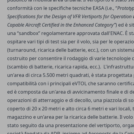
conformità con le specifiche tecniche EASA (i.e., “
Prototy
Specifications for the Design of VFR Vertiports for Operatio
Capable Aircraft Certified in the Enhanced Category”
) ed è si
una “sandbox” regolamentare approvata dall'ENAC. È st
ospitare vari tipi di test sia per il volo, sia per le operazi
(turnaround, ricarica delle batterie, ecc.), con un sistema
costruito per consentire il rodaggio di varie tecnologie 
(scambio di batterie, ricarica rapida, ecc.). L'infrastrut
un'area di circa 5.500 metri quadrati, è stata progettata 
compatibilità con i principali eVTOL che saranno certific
ed è composta da un'area di avvicinamento finale e di de
operazioni di atterraggio e di decollo, una piazzola di s
coperto di 20 x 20 metri e alto circa 6 metri e vari locali, 
magazzino e un'area per la ricarica delle batterie. Il vol
stato seguito da una presentazione del vertiporto, orga
società fondata da ADR, insieme ad Aeroports de la Cote