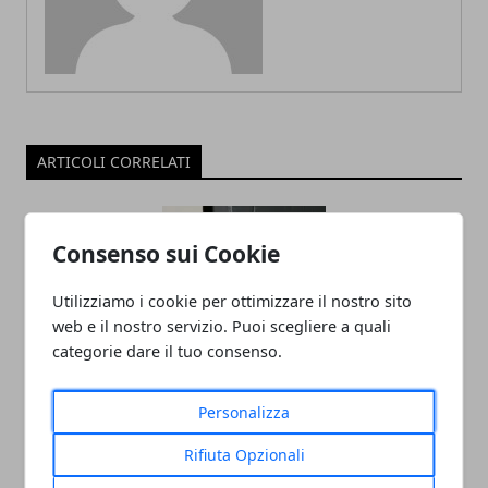
ARTICOLI CORRELATI
Consenso sui Cookie
Utilizziamo i cookie per ottimizzare il nostro sito
web e il nostro servizio. Puoi scegliere a quali
categorie dare il tuo consenso.
Come ripartire dopo un burnout
Personalizza
lavorativo?
Rifiuta Opzionali
18/08/2025