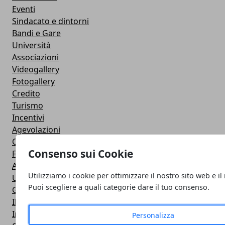
Eventi
Sindacato e dintorni
Bandi e Gare
Università
Associazioni
Videogallery
Fotogallery
Credito
Turismo
Incentivi
Agevolazioni
Contributi
Consenso sui Cookie
Finanziamenti
Agenzia delle Entrate
Utilizziamo i cookie per ottimizzare il nostro sito web e il
Uncategorized
Puoi scegliere a quali categorie dare il tuo consenso.
Guardia di Finanza
INPS
Inail
Personalizza