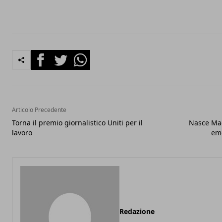
Facebook
Twitter
Whatsapp
Articolo Precedente
Torna il premio giornalistico Uniti per il
Nasce Mae
lavoro
emo
Redazione