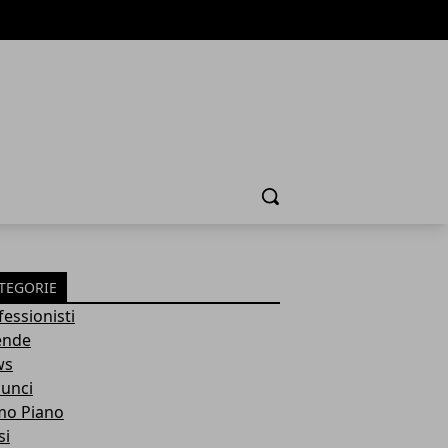
Cerca
TEGORIE
fessionisti
ende
ws
unci
mo Piano
si