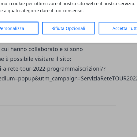
ione, che viene ospitato da Acea Ato 2 a
amo i cookie per ottimizzare il nostro sito web e il nostro servizio.
. Presso il “Centro Congressi La Fornace”
re a quali categorie dare il tuo consenso.
uzioni ed esperti del settore provenienti da
Personalizza
Rifiuta Opzionali
Accetta Tut
oro interventi più significativi e daranno
rogetti. Al fianco dei rappresentanti dei
 cui hanno collaborato e si sono
 è possibile visitare il sito:
zi-a-rete-tour-2022-programmaiscrizioni/?
edium=popup&utm_campaign=ServiziaReteTOUR202