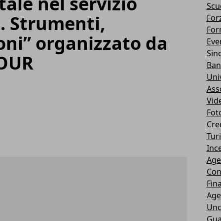
tale nel servizio
Scu
o. Strumenti,
Forz
For
ioni” organizzato da
Eve
Sin
TOUR
Ban
Uni
Ass
Vid
Fot
Cre
Tur
Ince
Age
Con
Fin
Age
Unc
Gua