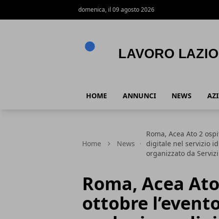
domenica, il 09 agosto 2026
Lavoro Lazio
HOME
ANNUNCI
NEWS
AZ
Roma, Acea Ato 2 ospit
Home
News
digitale nel servizio i
organizzato da Serviz
Roma, Acea Ato 2
ottobre l’event