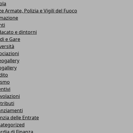
ola
e Armate, Polizia e Vigili del Fuoco
mazione
nti
dacato e dintorni
di e Gare
versità
ociazioni
eogallery
ogallery
dito
ismo
ntivi
volazioni
tributi
anziamenti
nzia delle Entrate
ategorized
rdia di Finanza