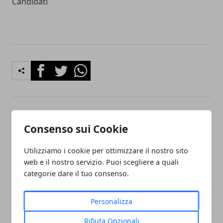
Candidati
Facebook
Twitter
Whatsapp
Articolo Precedente
Articolo Successivo
Consenso sui Cookie
Trasportatore / Autista Full
ADDETTO/A VENDITE
Time Mercatino
ENOTECA rif#11Roma
Utilizziamo i cookie per ottimizzare il nostro sito
UsatoRoma (RM)Oggi alle
(RM)Oggi alle 12:20
web e il nostro servizio. Puoi scegliere a quali
13:3144.000 €
categorie dare il tuo consenso.
Personalizza
Rifiuta Opzionali