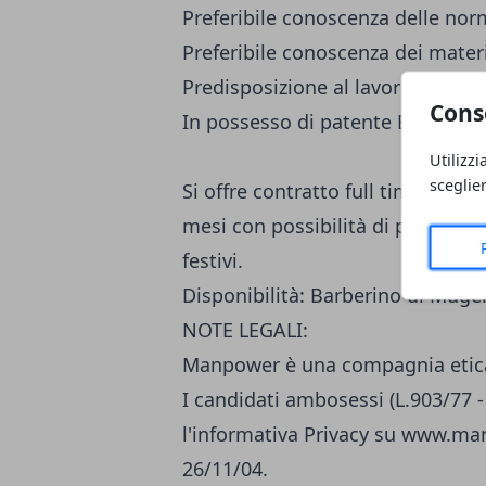
Preferibile conoscenza delle norm
Preferibile conoscenza dei materi
Predisposizione al lavoro in team
Cons
In possesso di patente B e autom
Utilizzi
sceglie
Si offre contratto full time con 
mesi con possibilità di proroga. I
festivi.
Disponibilità: Barberino di Muge
NOTE LEGALI:
Manpower è una compagnia eticam
I candidati ambosessi (L.903/77 -
l'informativa Privacy
su
www.man
26/11/04.