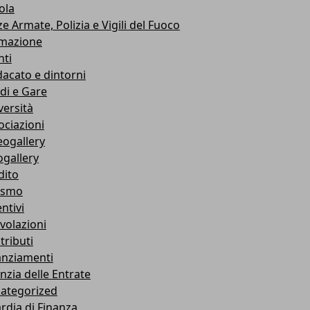
ola
e Armate, Polizia e Vigili del Fuoco
mazione
nti
dacato e dintorni
di e Gare
versità
ociazioni
eogallery
ogallery
dito
ismo
ntivi
volazioni
tributi
anziamenti
nzia delle Entrate
ategorized
rdia di Finanza