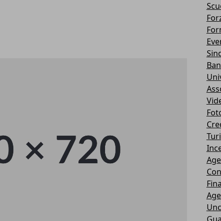
Scu
Forz
For
Eve
Sin
Ban
Uni
Ass
Vid
Fot
Cre
Tur
Ince
Age
Con
Fin
Age
Unc
Gua