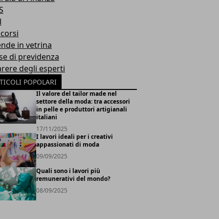
S
l
corsi
ende in vetrina
se di previdenza
arere degli esperti
TICOLI POPOLARI
Il valore del tailor made nel
settore della moda: tra accessori
in pelle e produttori artigianali
italiani
17/11/2025
I lavori ideali per i creativi
appassionati di moda
09/09/2025
Quali sono i lavori più
remunerativi del mondo?
08/09/2025