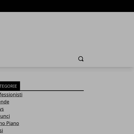
Cerca
TEGORIE
fessionisti
ende
ws
unci
mo Piano
si