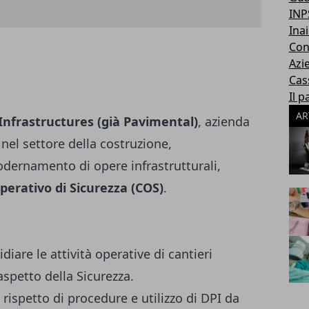
INP
Inai
Con
Azi
Cas
Il p
AR
nfrastructures (già Pavimental)
, azienda
 nel settore della costruzione,
dernamento di opere infrastrutturali,
Operativo di Sicurezza (COS)
.
diare le attività operative di cantieri
’aspetto della Sicurezza.
 rispetto di procedure e utilizzo di DPI da