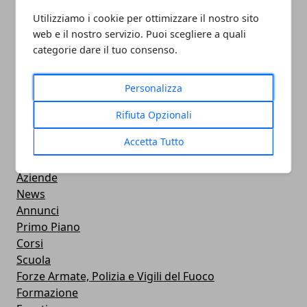
Utilizziamo i cookie per ottimizzare il nostro sito
PULITORE COORDINATORE
web e il nostro servizio. Puoi scegliere a quali
05/11/2024
categorie dare il tuo consenso.
Personalizza
Rifiuta Opzionali
CATEGORIE
Accetta Tutto
Professionisti
Aziende
News
Annunci
Primo Piano
Corsi
Scuola
Forze Armate, Polizia e Vigili del Fuoco
Formazione