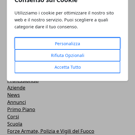
Utilizziamo i cookie per ottimizzare il nostro sito
PULITORE COORDINATORE
web e il nostro servizio. Puoi scegliere a quali
categorie dare il tuo consenso.
05/11/2024
Personalizza
Rifiuta Opzionali
Accetta Tutto
CATEGORIE
Professionisti
Aziende
News
Annunci
Primo Piano
Corsi
Scuola
Forze Armate, Polizia e Vigili del Fuoco