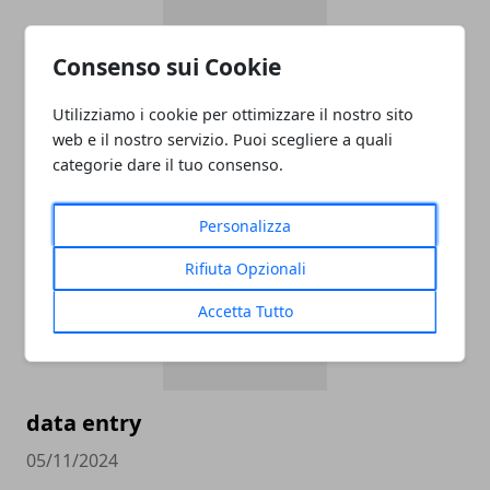
ADDETTO/A ALLE VENDITE
Consenso sui Cookie
ABBIGLIAMENTO APPARTENENTE ALLE
CATEGORIE PROTETTE - OUTLET CASTEL
Utilizziamo i cookie per ottimizzare il nostro sito
web e il nostro servizio. Puoi scegliere a quali
ROMANO
categorie dare il tuo consenso.
05/11/2024
Personalizza
Rifiuta Opzionali
Accetta Tutto
data entry
05/11/2024