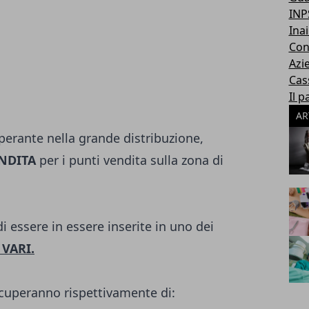
INP
Inai
Con
Azi
Cas
Il p
AR
perante nella grande distribuzione,
NDITA
per i punti vendita sulla zona di
di essere in essere inserite in uno dei
 VARI.
occuperanno rispettivamente di: