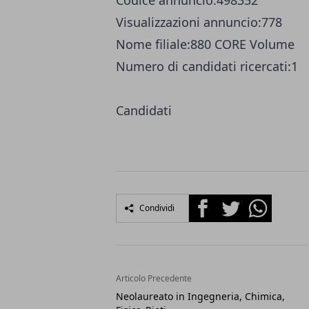
Codice annuncio:
498352
Visualizzazioni annuncio:
778
Nome filiale:
880 CORE Volume
Numero di candidati ricercati:
1
Candidati
Facebook
Twitter
Whatsapp
Condividi
Articolo Precedente
Neolaureato in Ingegneria, Chimica,