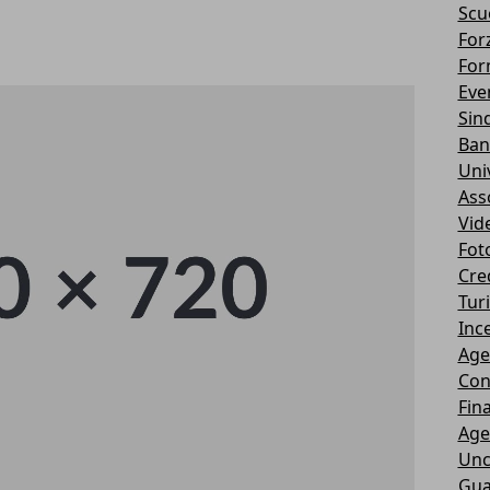
Scu
Forz
For
Eve
Sin
Ban
Uni
Ass
Vid
Fot
Cre
Tur
Ince
Age
Con
Fin
Age
Unc
Gua