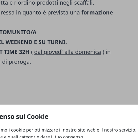
ta e riordino prodotti negli scaffali.
gressa in quanto è prevista una
formazione
AUTOMUNITO/A
EL WEEKEND E SU TURNI.
T TIME 32H
(
dal giovedì alla domenica
) in
 di proroga.
enso sui Cookie
ione
amo i cookie per ottimizzare il nostro sito web e il nostro servizio.
re a quali categorie dare il tuo consenso.