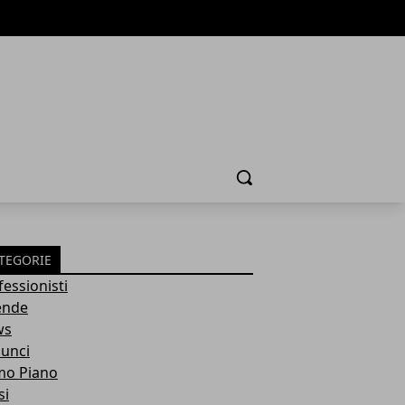
Cerca
TEGORIE
fessionisti
ende
ws
unci
mo Piano
si