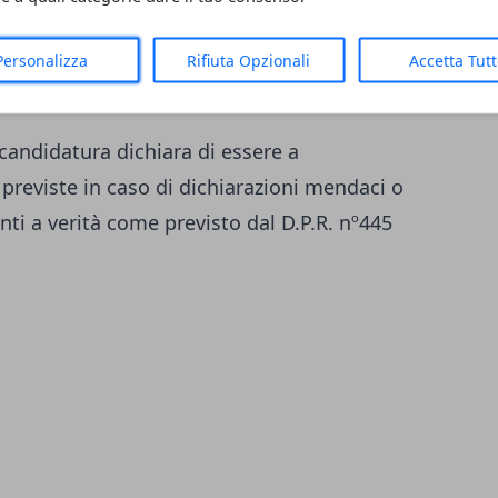
ente responsabile. Il servizio è gratuito.
 D.Lgs. n.198/2006) sono invitati a leggere
Personalizza
Rifiuta Opzionali
Accetta Tut
power.it
Aut. Min. Prot. N. 1116 - SG - del
o candidatura dichiara di essere a
previste in caso di dichiarazioni mendaci o
ti a verità come previsto dal D.P.R. nº445