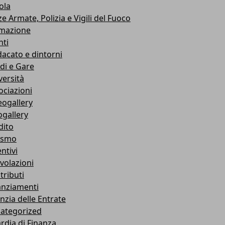
ola
e Armate, Polizia e Vigili del Fuoco
mazione
nti
dacato e dintorni
di e Gare
versità
ociazioni
eogallery
ogallery
dito
ismo
ntivi
volazioni
tributi
anziamenti
nzia delle Entrate
ategorized
rdia di Finanza