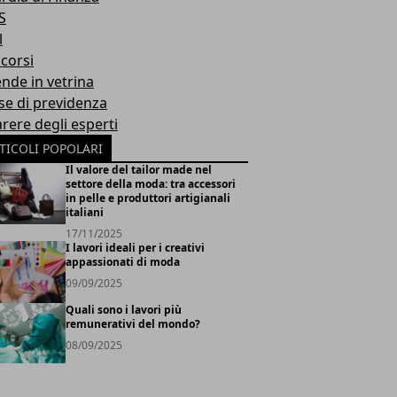
S
l
corsi
ende in vetrina
se di previdenza
arere degli esperti
TICOLI POPOLARI
Il valore del tailor made nel
settore della moda: tra accessori
in pelle e produttori artigianali
italiani
17/11/2025
I lavori ideali per i creativi
appassionati di moda
09/09/2025
Quali sono i lavori più
remunerativi del mondo?
08/09/2025