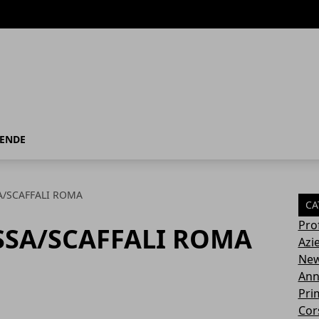
IENDE
A/SCAFFALI ROMA
CA
Pro
SSA/SCAFFALI ROMA
Azi
Ne
Ann
Pri
Cor