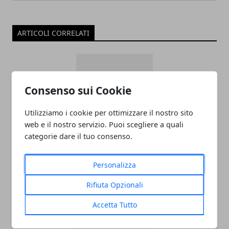
ARTICOLI CORRELATI
Consenso sui Cookie
Utilizziamo i cookie per ottimizzare il nostro sito
web e il nostro servizio. Puoi scegliere a quali
categorie dare il tuo consenso.
ADDETTO/A ALLE VENDITE
ABBIGLIAMENTO APPARTENENTE ALLE
Personalizza
CATEGORIE PROTETTE - OUTLET CASTEL
Rifiuta Opzionali
ROMANO
Accetta Tutto
05/11/2024