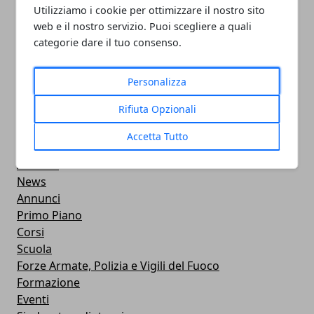
PULITORE COORDINATORE
Utilizziamo i cookie per ottimizzare il nostro sito
web e il nostro servizio. Puoi scegliere a quali
05/11/2024
categorie dare il tuo consenso.
Personalizza
Rifiuta Opzionali
CATEGORIE
Accetta Tutto
Professionisti
Aziende
News
Annunci
Primo Piano
Corsi
Scuola
Forze Armate, Polizia e Vigili del Fuoco
Formazione
Eventi