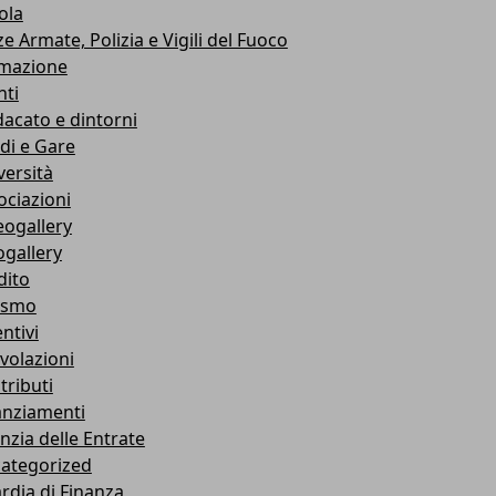
ola
e Armate, Polizia e Vigili del Fuoco
mazione
nti
dacato e dintorni
di e Gare
versità
ociazioni
eogallery
ogallery
dito
ismo
ntivi
volazioni
tributi
anziamenti
nzia delle Entrate
ategorized
rdia di Finanza