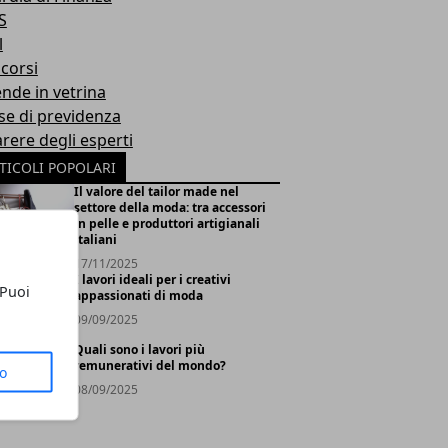
S
l
corsi
ende in vetrina
se di previdenza
arere degli esperti
TICOLI POPOLARI
Il valore del tailor made nel
settore della moda: tra accessori
in pelle e produttori artigianali
italiani
17/11/2025
I lavori ideali per i creativi
 Puoi
appassionati di moda
09/09/2025
Quali sono i lavori più
remunerativi del mondo?
to
08/09/2025