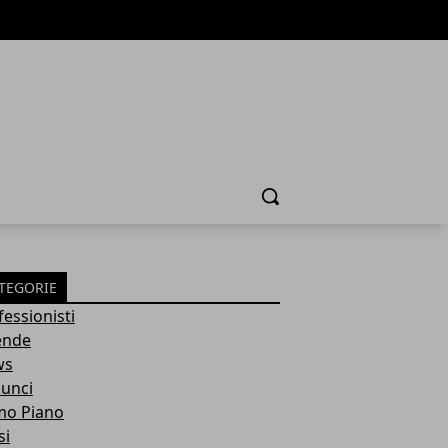
Cerca
TEGORIE
fessionisti
ende
ws
unci
mo Piano
si