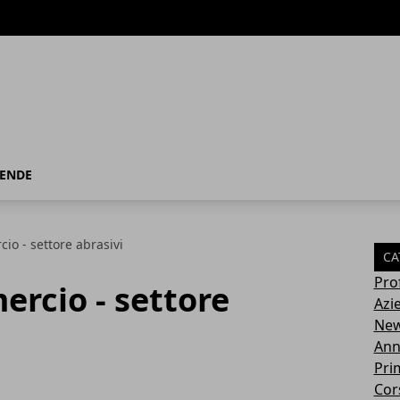
IENDE
io - settore abrasivi
CA
Pro
rcio - settore
Azi
Ne
Ann
Pri
Cor