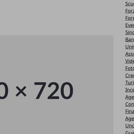
Scu
Forz
For
Eve
Sin
Ban
Uni
Ass
Vid
Fot
Cre
Tur
Ince
Age
Con
Fin
Age
Unc
Gua