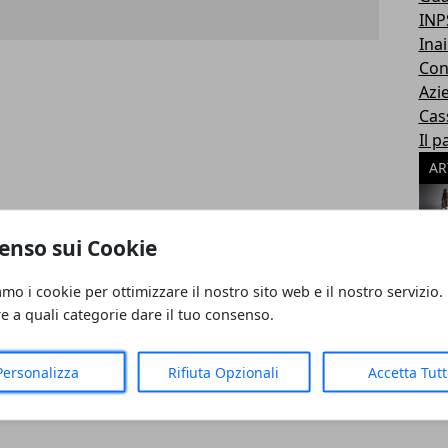
INP
Inai
Con
Azi
Cas
Il p
AR
enso sui Cookie
amo i cookie per ottimizzare il nostro sito web e il nostro servizio.
rasivi
re a quali categorie dare il tuo consenso.
Personalizza
Rifiuta Opzionali
Accetta Tut