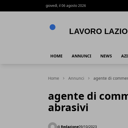
giovedì, il 06 agosto 2026
Lavoro Lazio
HOME
ANNUNCI
NEWS
AZ
Home
Annunci
agente di commerc
agente di comme
abrasivi
di
Redazione
09/10/2023