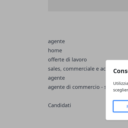
agente
home
offerte di lavoro
sales, commerciale e acquisti
Cons
agente
Utilizzi
agente di commercio - settore ab
sceglie
Candidati