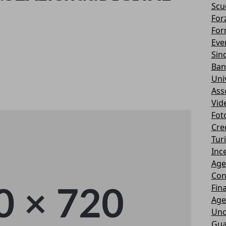
Scu
Forz
For
Eve
Sin
Ban
Uni
Ass
Vid
Fot
Cre
Tur
Ince
Age
Con
Fin
Age
Unc
Gua