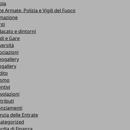
ola
e Armate, Polizia e Vigili del Fuoco
mazione
nti
dacato e dintorni
di e Gare
versità
ociazioni
eogallery
ogallery
dito
ismo
ntivi
volazioni
tributi
anziamenti
nzia delle Entrate
ategorized
rdia di Finanza