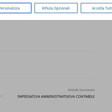
 PRESE IN CONSIDERAZIONE CANDIDATURE
Personalizza
Rifiuta Opzionali
Accetta Tut
TARE IL FATTURATO? CANDIDATI ORA !!
Articolo Successivo
r
IMPIEGATO/A AMMINISTRATIVO/A CONTABILE