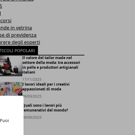
S
l
corsi
ende in vetrina
se di previdenza
arere degli esperti
TICOLI POPOLARI
Il valore del tailor made nel
settore della moda: tra accessori
in pelle e produttori artigianali
italiani
17/11/2025
I lavori ideali per i creativi
appassionati di moda
09/09/2025
Quali sono i lavori più
remunerativi del mondo?
08/09/2025
 Puoi