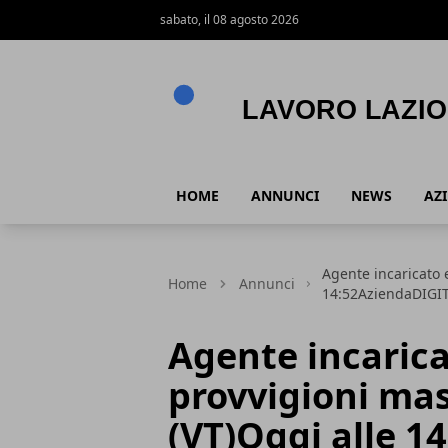
sabato, il 08 agosto 2026
Lavoro Lazio
HOME
ANNUNCI
NEWS
AZ
Agente incaricato 
Home
Annunci
14:52AziendaDIGIT
Agente incaric
provvigioni ma
(VT)Oggi alle 