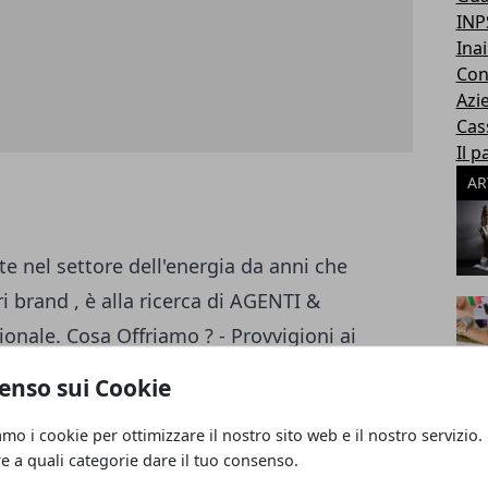
INP
Inai
Con
Azi
Cas
Il p
AR
 nel settore dell'energia da anni che
i brand , è alla ricerca di AGENTI &
ionale. Cosa Offriamo ? - Provvigioni ai
ncipali gestori energia EDISON-HERA-IREN-
enso sui Cookie
o Back Office e CRM dedicato - Pagamenti
amo i cookie per ottimizzare il nostro sito web e il nostro servizio.
 settimanali IL PRESENTE ANNUNCIO È
re a quali categorie dare il tuo consenso.
ENZIE CON ESPERIENZA NEL SETTORE