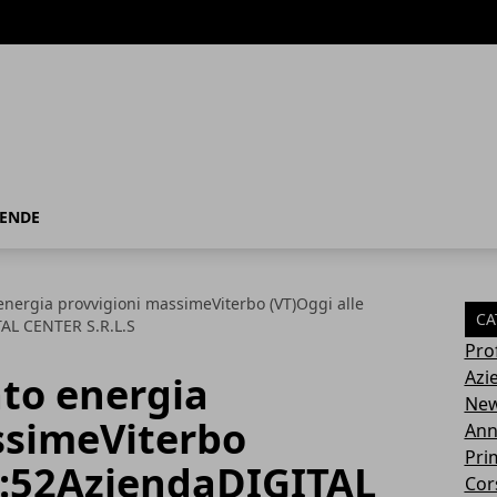
IENDE
energia provvigioni massimeViterbo (VT)Oggi alle
CA
AL CENTER S.R.L.S
Pro
Azi
ato energia
Ne
ssimeViterbo
Ann
Pri
14:52AziendaDIGITAL
Cor