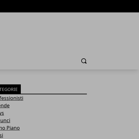
Cerca
TEGORIE
fessionisti
ende
ws
unci
mo Piano
si