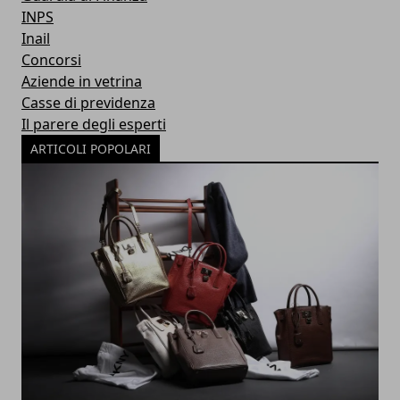
INPS
Inail
Concorsi
Aziende in vetrina
Casse di previdenza
Il parere degli esperti
ARTICOLI POPOLARI