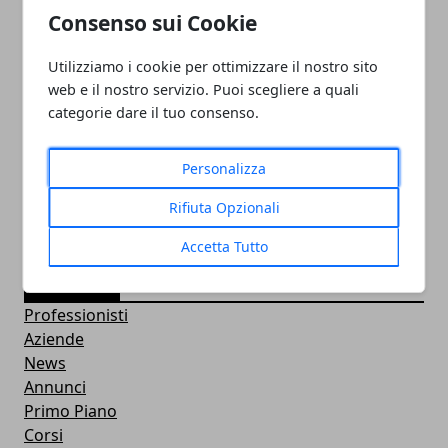
Consenso sui Cookie
Utilizziamo i cookie per ottimizzare il nostro sito
web e il nostro servizio. Puoi scegliere a quali
PULITORE COORDINATORE
categorie dare il tuo consenso.
05/11/2024
Personalizza
Rifiuta Opzionali
Accetta Tutto
CATEGORIE
Professionisti
Aziende
News
Annunci
Primo Piano
Corsi