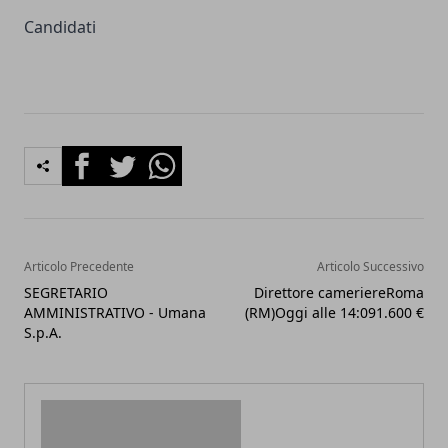
Candidati
Facebook
Twitter
Whatsapp
Articolo Precedente
Articolo Successivo
SEGRETARIO
Direttore cameriereRoma
AMMINISTRATIVO - Umana
(RM)Oggi alle 14:091.600 €
S.p.A.