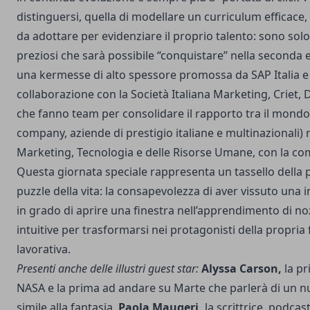
distinguersi, quella di modellare un curriculum efficace, 
da adottare per evidenziare il proprio talento: sono solo 
preziosi che sarà possibile “conquistare” nella seconda 
una kermesse di alto spessore promossa da SAP Italia e 
collaborazione con la Società Italiana Marketing, Criet, D
che fanno team per consolidare il rapporto tra il mondo 
company, aziende di prestigio italiane e multinazionali) 
Marketing, Tecnologia e delle Risorse Umane, con la c
Questa giornata speciale rappresenta un tassello della p
puzzle della vita: la consapevolezza di aver vissuto una i
in grado di aprire una finestra nell’apprendimento di nozi
intuitive per trasformarsi nei protagonisti della propria 
lavorativa.
Presenti anche delle illustri guest star:
Alyssa Carson,
la p
NASA e la prima ad andare su Marte che parlerà di un 
simile alla fantasia,
Paola Maugeri,
la scrittrice, podcast