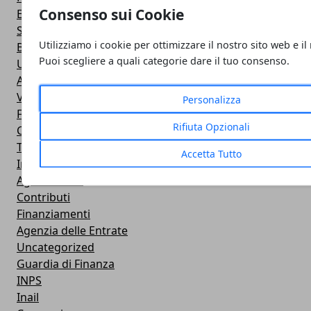
Consenso sui Cookie
Eventi
Sindacato e dintorni
Utilizziamo i cookie per ottimizzare il nostro sito web e il
Bandi e Gare
Puoi scegliere a quali categorie dare il tuo consenso.
Università
Associazioni
Videogallery
Personalizza
Fotogallery
Rifiuta Opzionali
Credito
Turismo
Accetta Tutto
Incentivi
Agevolazioni
Contributi
Finanziamenti
Agenzia delle Entrate
Uncategorized
Guardia di Finanza
INPS
Inail