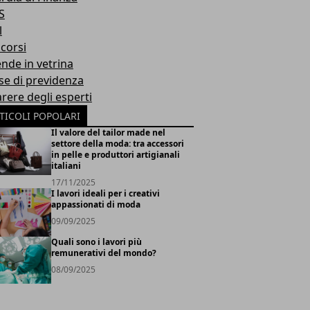
S
l
corsi
ende in vetrina
se di previdenza
arere degli esperti
TICOLI POPOLARI
Il valore del tailor made nel
settore della moda: tra accessori
in pelle e produttori artigianali
italiani
17/11/2025
I lavori ideali per i creativi
appassionati di moda
09/09/2025
Quali sono i lavori più
remunerativi del mondo?
08/09/2025