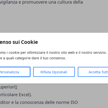
 vigilanza e promuovere una cultura della
enso sui Cookie
Prevenzione nell'Ambiente e nei Luoghi di
amo i cookie per ottimizzare il nostro sito web e il nostro servizio.
studi attinente;
re a quali categorie dare il tuo consenso.
 di esperienza in posizioni simili in
enzione e Protezione;
Personalizza
Rifiuta Opzionali
Accetta Tut
periori);
rticolare Excel).
ditor e la conoscenza delle norme ISO