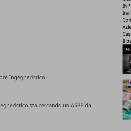
INP
Inai
Con
Azi
Cas
Il p
AR
tore Ingegneristico
gegneristico sta cercando un ASPP da