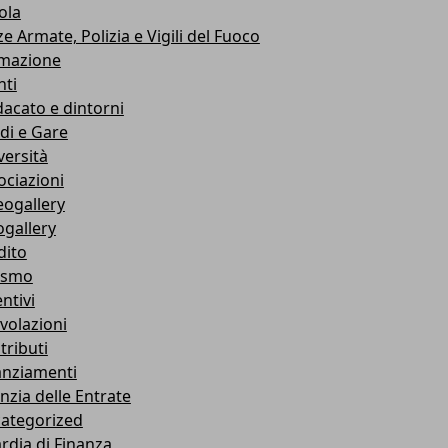
ola
e Armate, Polizia e Vigili del Fuoco
mazione
nti
dacato e dintorni
di e Gare
versità
ociazioni
eogallery
ogallery
dito
ismo
ntivi
volazioni
tributi
anziamenti
nzia delle Entrate
ategorized
rdia di Finanza