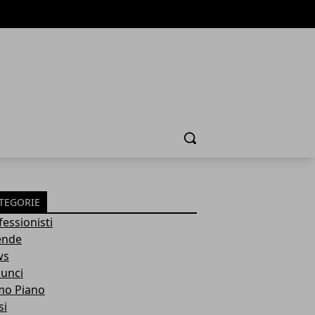
Cerca
TEGORIE
fessionisti
ende
ws
unci
mo Piano
si