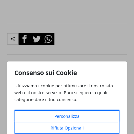
Facebook
Twitter
Whatsapp
Articolo Precedente
Articolo Successivo
Consenso sui Cookie
operatore addetto alla
Commesso/a a Noventa
raccolta fogliame
Vicentina determinato part
Utilizziamo i cookie per ottimizzare il nostro sito
time per MANPOWER SRL
web e il nostro servizio. Puoi scegliere a quali
categorie dare il tuo consenso.
Personalizza
Rifiuta Opzionali