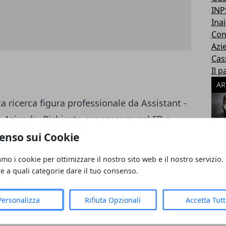
INP
Inai
Con
Azi
Cas
Il p
AR
a ricerca figura professionale da Assistant -
n Azienda. Richiesta conoscenza nel FB e
 Solo candidati giovani con conoscenza a
enso sui Cookie
ime. Si avvisano i candidati che non ci sono
amo i cookie per ottimizzare il nostro sito web e il nostro servizio.
azienda.
re a quali categorie dare il tuo consenso.
Personalizza
Rifiuta Opzionali
Accetta Tut