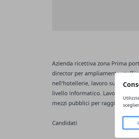
Azienda ricettiva zona Prima port
director per ampliamento staff i
nell'hotellerie, lavoro su turni.
Cons
livello informatico. Lavoro full-t
Utilizzi
mezzi pubblici per raggiungere l'
sceglie
Candidati