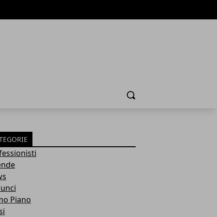
Cerca
TEGORIE
fessionisti
ende
ws
unci
mo Piano
si