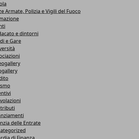
ola
e Armate, Polizia e Vigili del Fuoco
mazione
nti
dacato e dintorni
di e Gare
versità
ociazioni
eogallery
ogallery
dito
ismo
ntivi
volazioni
tributi
anziamenti
nzia delle Entrate
ategorized
rdia di Finanza