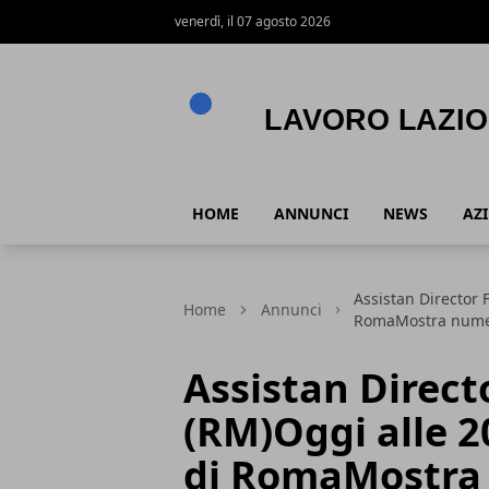
venerdì, il 07 agosto 2026
Lavoro Lazio
HOME
ANNUNCI
NEWS
AZ
Assistan Director
Home
Annunci
RomaMostra num
Assistan Dire
(RM)Oggi alle 2
di RomaMostra