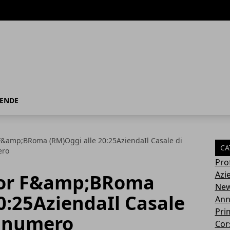
IENDE
 F&amp;BRoma (RM)Oggi alle 20:25AziendaIl Casale di
CA
ero
Pro
Azi
ctor F&amp;BRoma
Ne
0:25AziendaIl Casale
Ann
Pri
 numero
Cor