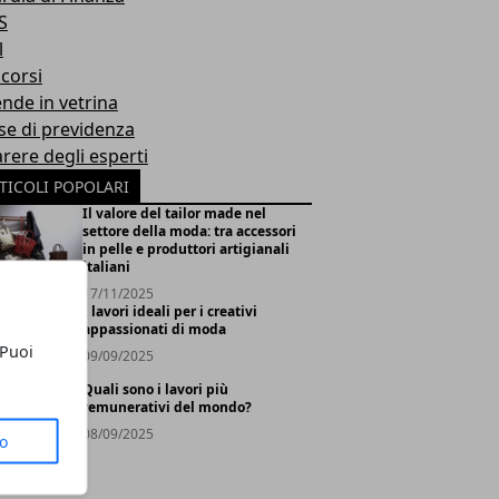
S
l
corsi
ende in vetrina
se di previdenza
arere degli esperti
TICOLI POPOLARI
Il valore del tailor made nel
settore della moda: tra accessori
in pelle e produttori artigianali
italiani
17/11/2025
I lavori ideali per i creativi
appassionati di moda
 Puoi
09/09/2025
Quali sono i lavori più
remunerativi del mondo?
08/09/2025
to