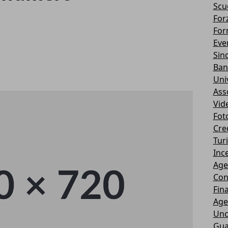
Scu
Forz
For
Eve
Sin
Ban
Uni
Ass
Vid
Fot
Cre
Tur
Ince
Age
Con
Fin
Age
Unc
Gua