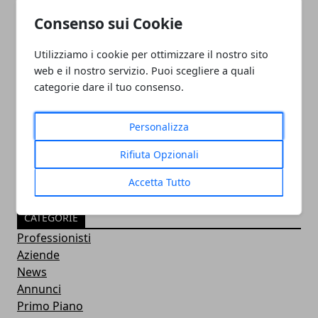
Consenso sui Cookie
Utilizziamo i cookie per ottimizzare il nostro sito
web e il nostro servizio. Puoi scegliere a quali
categorie dare il tuo consenso.
PULITORE COORDINATORE
05/11/2024
Personalizza
Rifiuta Opzionali
Accetta Tutto
CATEGORIE
Professionisti
Aziende
News
Annunci
Primo Piano