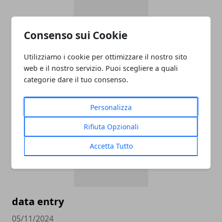
Consenso sui Cookie
ADDETTO/A ALLE VENDITE
ABBIGLIAMENTO APPARTENENTE ALLE
Utilizziamo i cookie per ottimizzare il nostro sito
CATEGORIE PROTETTE - OUTLET CASTEL
web e il nostro servizio. Puoi scegliere a quali
ROMANO
categorie dare il tuo consenso.
05/11/2024
Personalizza
Rifiuta Opzionali
Accetta Tutto
data entry
05/11/2024