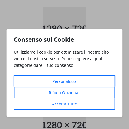
Consenso sui Cookie
Utilizziamo i cookie per ottimizzare il nostro sito
ADDETTO/A ALLE VENDITE
web e il nostro servizio. Puoi scegliere a quali
categorie dare il tuo consenso.
ABBIGLIAMENTO APPARTENENTE ALLE
CATEGORIE PROTETTE - OUTLET CASTEL
Personalizza
ROMANO
05/11/2024
Rifiuta Opzionali
Accetta Tutto