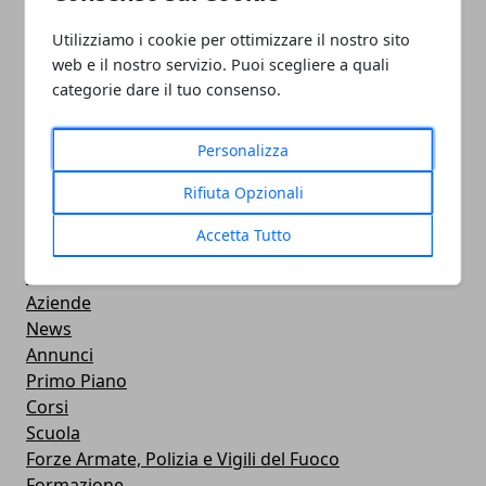
Utilizziamo i cookie per ottimizzare il nostro sito
PULITORE COORDINATORE
web e il nostro servizio. Puoi scegliere a quali
categorie dare il tuo consenso.
05/11/2024
Personalizza
Rifiuta Opzionali
Accetta Tutto
CATEGORIE
Professionisti
Aziende
News
Annunci
Primo Piano
Corsi
Scuola
Forze Armate, Polizia e Vigili del Fuoco
Formazione