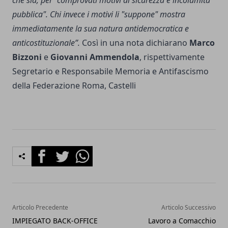
che sia, per "comprovati motivi di sicurezza e incolumità
pubblica". Chi invece i motivi li "suppone" mostra
immediatamente la sua natura antidemocratica e
anticostituzionale”.
Così in una nota dichiarano
Marco
Bizzoni
e
Giovanni Ammendola
, rispettivamente
Segretario e Responsabile Memoria e Antifascismo
della Federazione Roma, Castelli
Facebook
Twitter
Whatsapp
Articolo Precedente
Articolo Successivo
IMPIEGATO BACK-OFFICE
Lavoro a Comacchio