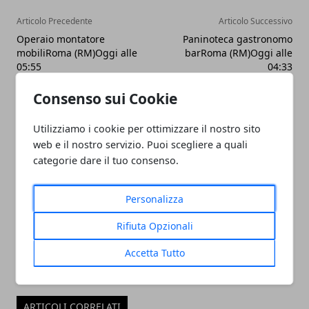
Articolo Precedente
Articolo Successivo
Operaio montatore
Paninoteca gastronomo
mobiliRoma (RM)Oggi alle
barRoma (RM)Oggi alle
05:55
04:33
Consenso sui Cookie
Utilizziamo i cookie per ottimizzare il nostro sito
web e il nostro servizio. Puoi scegliere a quali
categorie dare il tuo consenso.
Redazione
Personalizza
Rifiuta Opzionali
Accetta Tutto
ARTICOLI CORRELATI