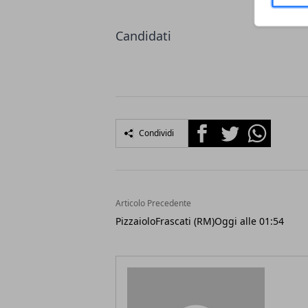
Candidati
Facebook
Twitter
Whatsapp
Condividi
Articolo Precedente
PizzaioloFrascati (RM)Oggi alle 01:54