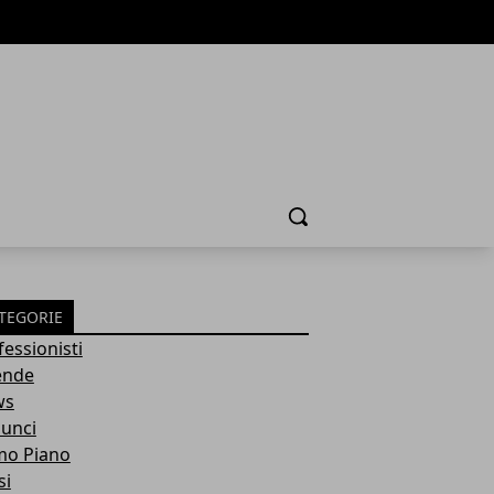
Cerca
TEGORIE
fessionisti
ende
ws
unci
mo Piano
si