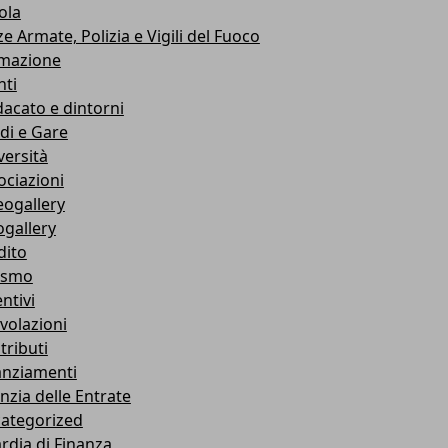
ola
e Armate, Polizia e Vigili del Fuoco
mazione
nti
dacato e dintorni
di e Gare
versità
ociazioni
eogallery
ogallery
dito
ismo
ntivi
volazioni
tributi
anziamenti
nzia delle Entrate
ategorized
rdia di Finanza