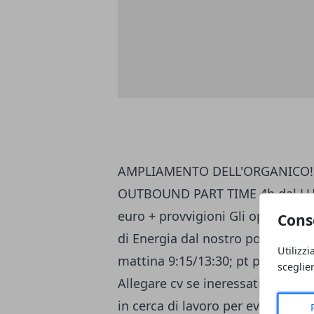
AMPLIAMENTO DELL'ORGANICO!
OUTBOUND PART TIME 4h dal LUN
euro + provvigioni Gli operatori/
Cons
di Energia dal nostro portfolio cl
Utilizzi
mattina 9:15/13:30; pt pom 14
sceglie
Allegare cv se ineressati Si pre
in cerca di lavoro per evitare da