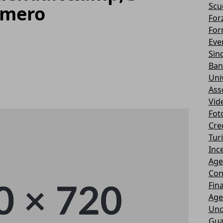
Scu
umero
Forz
For
Eve
Sin
Ban
Uni
Ass
Vid
Fot
Cre
Tur
Ince
Age
Con
Fin
Age
Unc
Gua