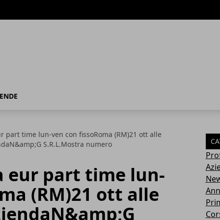
IENDE
ur part time lun-ven con fissoRoma (RM)21 ott alle
CA
endaN&amp;G S.R.L.Mostra numero
Pro
Azi
a eur part time lun-
Ne
ma (RM)21 ott alle
Ann
Pri
AziendaN&amp;G
Cor