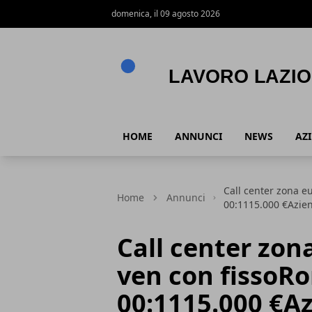
domenica, il 09 agosto 2026
Lavoro Lazio
HOME
ANNUNCI
NEWS
AZ
Call center zona e
Home
Annunci
00:1115.000 €Azi
Call center zon
ven con fissoRo
00:1115.000 €