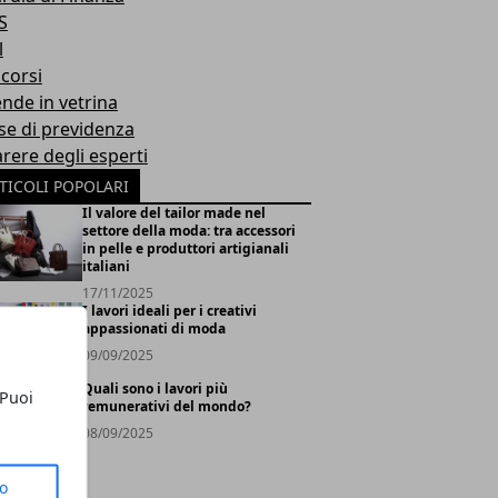
S
l
corsi
ende in vetrina
se di previdenza
arere degli esperti
TICOLI POPOLARI
Il valore del tailor made nel
settore della moda: tra accessori
in pelle e produttori artigianali
italiani
17/11/2025
I lavori ideali per i creativi
appassionati di moda
09/09/2025
Quali sono i lavori più
 Puoi
remunerativi del mondo?
08/09/2025
to