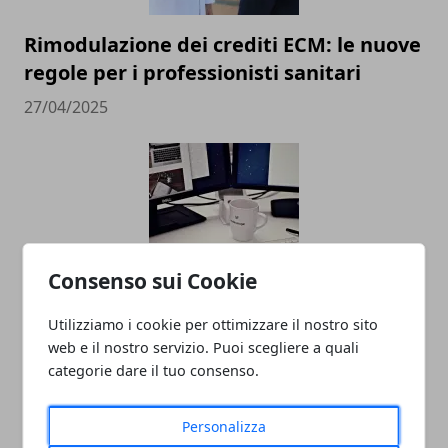
Rimodulazione dei crediti ECM: le nuove
regole per i professionisti sanitari
27/04/2025
Consenso sui Cookie
Social Media Marketing e Mondo del
Utilizziamo i cookie per ottimizzare il nostro sito
Lavoro: Un'Analisi
web e il nostro servizio. Puoi scegliere a quali
categorie dare il tuo consenso.
31/07/2023
Personalizza