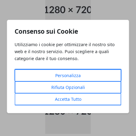
Consenso sui Cookie
ADDETTO/A ALLE VENDITE
Utilizziamo i cookie per ottimizzare il nostro sito
ABBIGLIAMENTO APPARTENENTE ALLE
web e il nostro servizio. Puoi scegliere a quali
CATEGORIE PROTETTE - OUTLET CASTEL
categorie dare il tuo consenso.
ROMANO
Personalizza
05/11/2024
Rifiuta Opzionali
Accetta Tutto