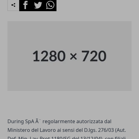
Facebook
Twitter
Whatsapp
During SpA Ã¨ regolarmente autorizzata dal
Ministero del Lavoro ai sensi del D.lgs. 276/03 (Aut.
Def. Min. Lav. Prot.1180/SG del 13/12/04), con filiali