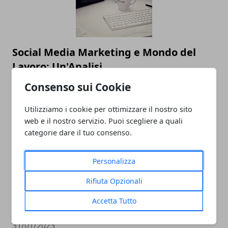
Social Media Marketing e Mondo del
Lavoro: Un'Analisi
31/07/2023
Consenso sui Cookie
Utilizziamo i cookie per ottimizzare il nostro sito
web e il nostro servizio. Puoi scegliere a quali
categorie dare il tuo consenso.
Personalizza
Rifiuta Opzionali
Lavoro in solitario: tutto quello che c’è
Accetta Tutto
da sapere
31/01/2023