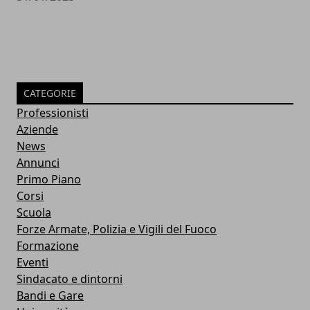
CATEGORIE
Professionisti
Aziende
News
Annunci
Primo Piano
Corsi
Scuola
Forze Armate, Polizia e Vigili del Fuoco
Formazione
Eventi
Sindacato e dintorni
Bandi e Gare