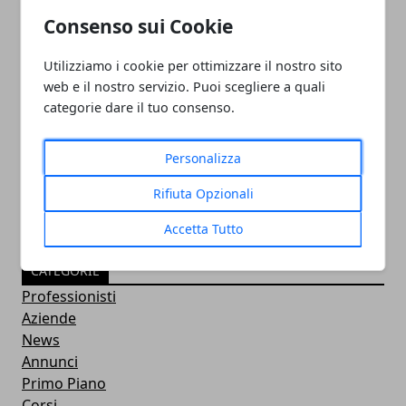
Consenso sui Cookie
Utilizziamo i cookie per ottimizzare il nostro sito
web e il nostro servizio. Puoi scegliere a quali
categorie dare il tuo consenso.
PULITORE COORDINATORE
05/11/2024
Personalizza
Rifiuta Opzionali
Accetta Tutto
CATEGORIE
Professionisti
Aziende
News
Annunci
Primo Piano
Corsi