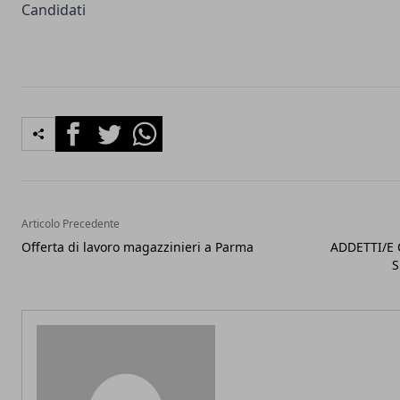
Candidati
Facebook
Twitter
Whatsapp
Articolo Precedente
Offerta di lavoro magazzinieri a Parma
ADDETTI/E
S