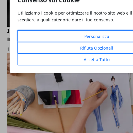
Utilizziamo i cookie per ottimizzare il nostro sito web e il
scegliere a quali categorie dare il tuo consenso.
Il valore del tailor made nel settore della 
Personalizza
in pelle e produttori artigianali italiani
Rifiuta Opzionali
17/11/2025
Accetta Tutto