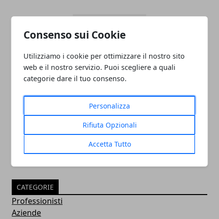
Consenso sui Cookie
Utilizziamo i cookie per ottimizzare il nostro sito
web e il nostro servizio. Puoi scegliere a quali
categorie dare il tuo consenso.
PULITORE COORDINATORE
Personalizza
05/11/2024
Rifiuta Opzionali
Accetta Tutto
CATEGORIE
Professionisti
Aziende