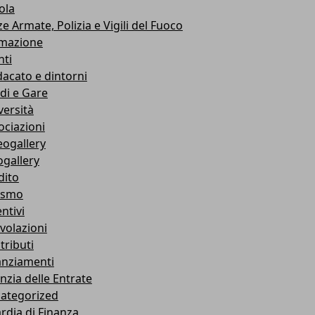
ola
e Armate, Polizia e Vigili del Fuoco
mazione
nti
dacato e dintorni
di e Gare
versità
ociazioni
eogallery
ogallery
dito
ismo
ntivi
volazioni
tributi
anziamenti
nzia delle Entrate
ategorized
rdia di Finanza