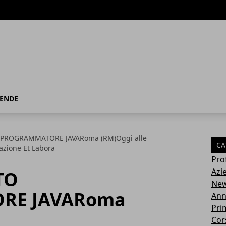
IENDE
PROGRAMMATORE JAVARoma (RM)Oggi alle
CA
zione Et Labora
Pro
Azi
TO
Ne
RE JAVARoma
Ann
Pri
Cor