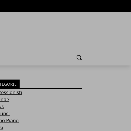
Cerca
TEGORIE
fessionisti
ende
ws
unci
mo Piano
si