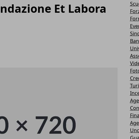
Scu
ndazione Et Labora
Forz
For
Eve
Sin
Ban
Uni
Ass
Vid
Fot
Cre
Tur
Ince
Age
Con
Fin
Age
Unc
Gua