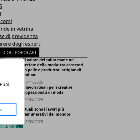
S
l
corsi
ende in vetrina
se di previdenza
arere degli esperti
TICOLI POPOLARI
Il valore del tailor made nel
settore della moda: tra accessori
in pelle e produttori artigianali
italiani
17/11/2025
 Puoi
I lavori ideali per i creativi
appassionati di moda
09/09/2025
to
Quali sono i lavori più
remunerativi del mondo?
08/09/2025