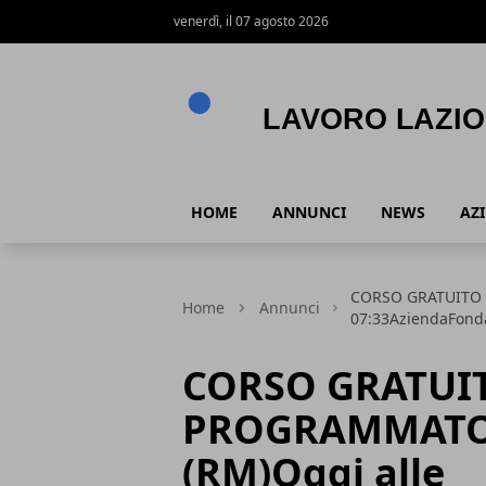
venerdì, il 07 agosto 2026
Lavoro Lazio
HOME
ANNUNCI
NEWS
AZ
CORSO GRATUITO 
Home
Annunci
07:33AziendaFonda
CORSO GRATUI
PROGRAMMATO
(RM)Oggi alle