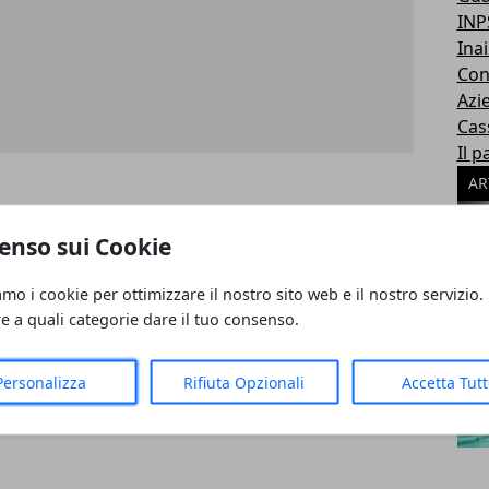
INP
Inai
Con
Azi
Cas
Il p
AR
E JAVARoma (RM)Oggi alle
enso sui Cookie
ra
amo i cookie per ottimizzare il nostro sito web e il nostro servizio.
re a quali categorie dare il tuo consenso.
Personalizza
Rifiuta Opzionali
Accetta Tut