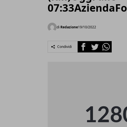
07:33AziendaFo
di
Redazione
19/10/2022
Facebook
Twitter
Whatsapp
Condividi