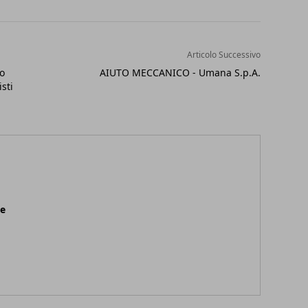
Articolo Successivo
io
AIUTO MECCANICO - Umana S.p.A.
sti
ne