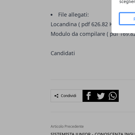
sceglie
File allegati:
Locandina ( pdf 626.82 KB)
Modulo da compilare ( pdf 169.8
Candidati
Facebook
Twitter
Whatsapp
Condividi
Articolo Precedente
SISTEMISTA JUNIOR - CONOSCENZA INGL