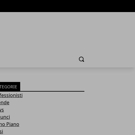
Cerca
TEGORIE
fessionisti
ende
ws
unci
mo Piano
si