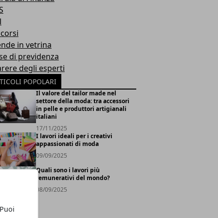
S
l
corsi
ende in vetrina
se di previdenza
arere degli esperti
TICOLI POPOLARI
Il valore del tailor made nel
settore della moda: tra accessori
in pelle e produttori artigianali
italiani
17/11/2025
I lavori ideali per i creativi
appassionati di moda
09/09/2025
Quali sono i lavori più
remunerativi del mondo?
08/09/2025
 Puoi