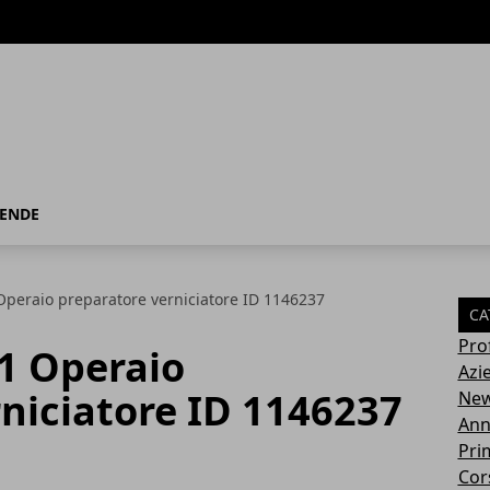
IENDE
1 Operaio preparatore verniciatore ID 1146237
CA
Pro
 1 Operaio
Azi
niciatore ID 1146237
Ne
Ann
Pri
Cor