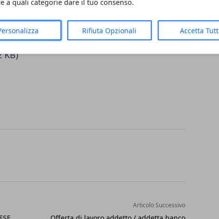
re a quali categorie dare il tuo consenso.
Personalizza
Rifiuta Opzionali
Accetta Tut
2 KB)
Articolo Successivo
ESE
Offerta di lavoro addetto / addetta banco