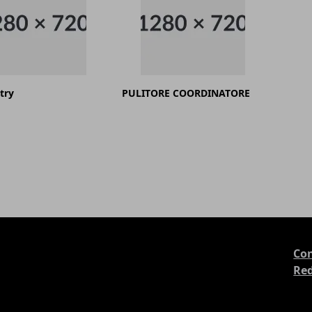
try
PULITORE COORDINATORE
Con
Re