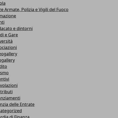
ola
e Armate, Polizia e Vigili del Fuoco
mazione
nti
dacato e dintorni
di e Gare
versità
ociazioni
eogallery
ogallery
dito
ismo
ntivi
volazioni
tributi
anziamenti
nzia delle Entrate
ategorized
rdia di Finanza