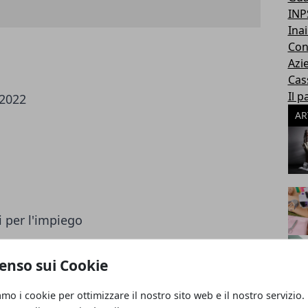
INP
Inai
Con
Azi
Cas
Il p
/2022
AR
i per l'impiego
enso sui Cookie
amo i cookie per ottimizzare il nostro sito web e il nostro servizio.