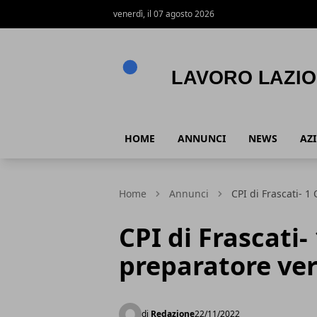
venerdì, il 07 agosto 2026
Lavoro Lazio
HOME
ANNUNCI
NEWS
AZ
Home
Annunci
CPI di Frascati- 
CPI di Frascati-
preparatore ver
di
Redazione
22/11/2022