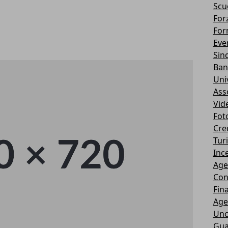
Scu
Forz
For
Eve
Sin
Ban
Uni
Ass
Vid
Fot
Cre
Tur
Ince
Age
Con
Fin
Age
Unc
Gua