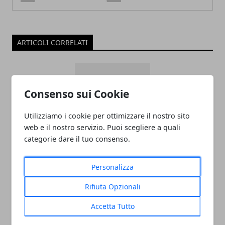
ARTICOLI CORRELATI
Consenso sui Cookie
Utilizziamo i cookie per ottimizzare il nostro sito
web e il nostro servizio. Puoi scegliere a quali
categorie dare il tuo consenso.
ADDETTO/A ALLE VENDITE
ABBIGLIAMENTO APPARTENENTE ALLE
Personalizza
CATEGORIE PROTETTE - OUTLET CASTEL
Rifiuta Opzionali
ROMANO
Accetta Tutto
05/11/2024