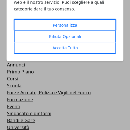
web e il nostro servizio. Puoi scegliere a quali
categorie dare il tuo consenso.
Personalizza
CATEGORIE
Rifiuta Opzionali
Professionisti
Accetta Tutto
Aziende
News
Annunci
Primo Piano
Corsi
Scuola
Forze Armate, Polizia e Vigili del Fuoco
Formazione
Eventi
Sindacato e dintorni
Bandi e Gare
Università