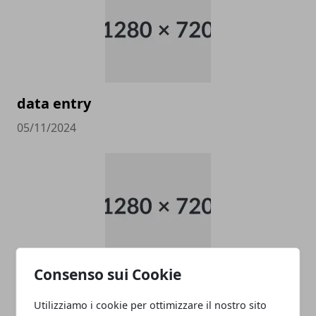
data entry
05/11/2024
Consenso sui Cookie
PULITORE COORDINATORE
05/11/2024
Utilizziamo i cookie per ottimizzare il nostro sito