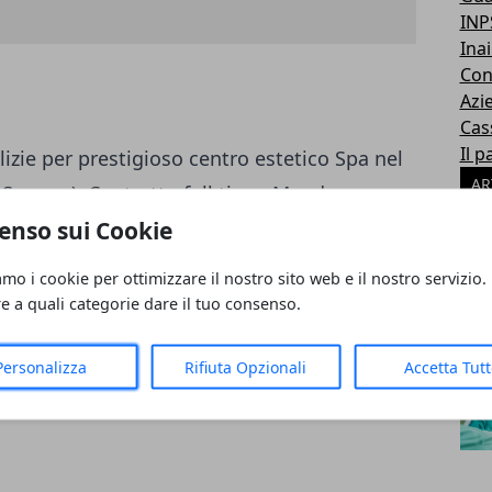
INP
Inai
Con
Azi
Cas
Il p
izie per prestigioso centro estetico Spa nel
AR
i Spagna). Contratto full time. Mandare
enso sui Cookie
93760498818?
amo i cookie per ottimizzare il nostro sito web e il nostro servizio.
re a quali categorie dare il tuo consenso.
Personalizza
Rifiuta Opzionali
Accetta Tut