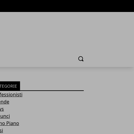
Cerca
TEGORIE
fessionisti
ende
ws
unci
mo Piano
si