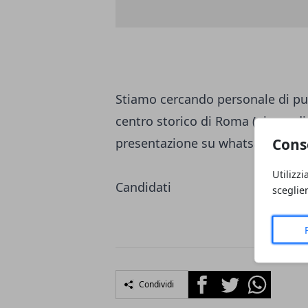
Stiamo cercando personale di pul
centro storico di Roma (piazza d
Cons
presentazione su whatsapp ?+3
Utilizzi
Candidati
sceglie
Facebook
Twitter
Whatsapp
Condividi