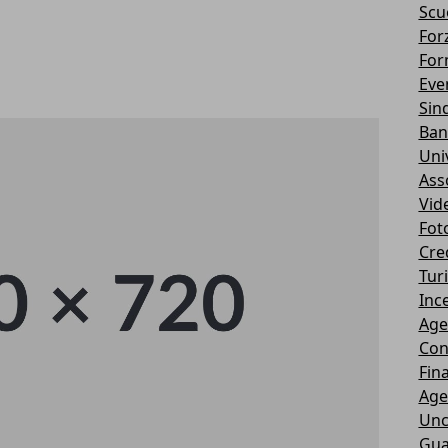
Scu
Forz
For
Eve
Sin
Ban
Uni
Ass
Vid
Fot
Cre
Tur
Ince
Age
Con
Fin
Age
Unc
Gua