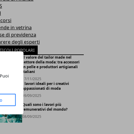
S
l
corsi
ende in vetrina
se di previdenza
arere degli esperti
TICOLI POPOLARI
Il valore del tailor made nel
settore della moda: tra accessori
in pelle e produttori artigianali
italiani
 Puoi
17/11/2025
I lavori ideali per i creativi
appassionati di moda
09/09/2025
to
Quali sono i lavori più
remunerativi del mondo?
08/09/2025