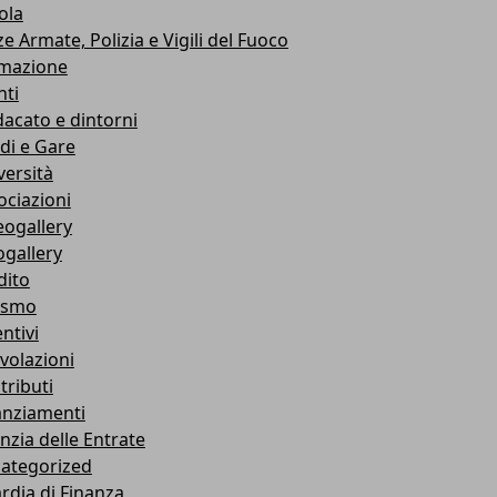
ola
e Armate, Polizia e Vigili del Fuoco
mazione
nti
dacato e dintorni
di e Gare
versità
ociazioni
eogallery
ogallery
dito
ismo
ntivi
volazioni
tributi
anziamenti
nzia delle Entrate
ategorized
rdia di Finanza