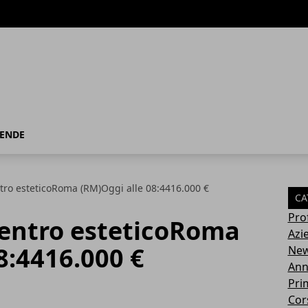
IENDE
tro esteticoRoma (RM)Oggi alle 08:4416.000 €
CA
Pro
centro esteticoRoma
Azi
8:4416.000 €
Ne
Ann
Pri
Cor